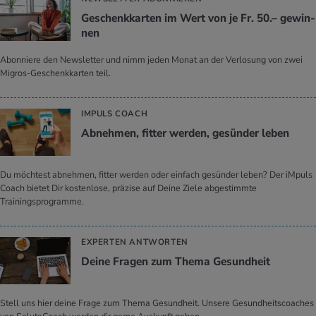
Ge­schenk­kar­ten im Wert von je Fr. 50.– ge­win­
nen
Abonniere den Newsletter und nimm jeden Monat an der Verlosung von zwei
Migros-Geschenkkarten teil.
IMPULS COACH
Ab­neh­men, fit­ter wer­den, ge­sün­der leben
Du möchtest abnehmen, fitter werden oder einfach gesünder leben? Der iMpuls
Coach bietet Dir kostenlose, präzise auf Deine Ziele abgestimmte
Trainingsprogramme.
EXPERTEN ANTWORTEN
Deine Fra­gen zum Thema Ge­sund­heit
Stell uns hier deine Frage zum Thema Gesundheit. Unsere Gesundheitscoaches