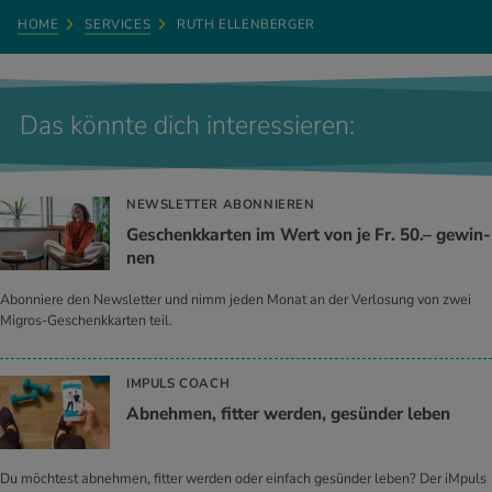
HOME
SERVICES
RUTH ELLENBERGER
Das könnte dich interessieren:
NEWSLETTER ABONNIEREN
Ge­schenk­kar­ten im Wert von je Fr. 50.– ge­win­
nen
Abonniere den Newsletter und nimm jeden Monat an der Verlosung von zwei
Migros-Geschenkkarten teil.
IMPULS COACH
Ab­neh­men, fit­ter wer­den, ge­sün­der leben
Du möchtest abnehmen, fitter werden oder einfach gesünder leben? Der iMpuls