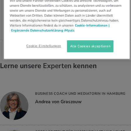
Wir und unsere Partner verwenden Cookies und ähnliche Technologien, um
UELLE THEMEN IM BEREICH SERVICES
unsere Dienste bereitzustellen, zu schützen, zu analysieren und zu verbessern
DIPL. ERNÄHRUNGSBERATERIN
rgien & Intoleranzen
ersport
afen
engesundheit
sowie um unsere Dienste und Werbungen zu personalisieren, auch auf
Angebote
HF, SVDE, IST CO-
Webseiten von Dritten. Dabei können Daten auch in Länder übermittelt
GESCHÄFTSFÜHRERIN IM
werden, die möglicherweise kein gleichwertiges Datenschutzniveau haben.
ERNÄHRUNGSZENTRUM ZÜRICH
ungsmittel
ess
lness
chwerden
Weitere Informationen findest du in unseren
Cookie-Informationen |
Ruth Ellenberger
Tools, Test & Quizze
Ergänzende Datenschutzerklärung iMpuls
stoffe
zinisches Wissen
UELLE THEMEN IM BEREICH BEWEGUNG
UELLE THEMEN IM BEREICH ENTSPANNUNG
Cookie-Einstellungen
Alle Cookies akzeptieren
Kalorienverbrauch berechnen
Glücklich sein
UELLE THEMEN IM BEREICH ERNÄHRUNG
UELLE THEMEN IM BEREICH MEDIZIN
Lerne unsere
Experten
kennen
BMI berechnen
Mund- & Zahnpflege
Personal Health Coaching
Personal Health Coaching
Personal Health Coaching
Personal Health Coaching
BUSINESS COACH UND MEDIATORIN IN HAMBURG
Andrea von Graszouw