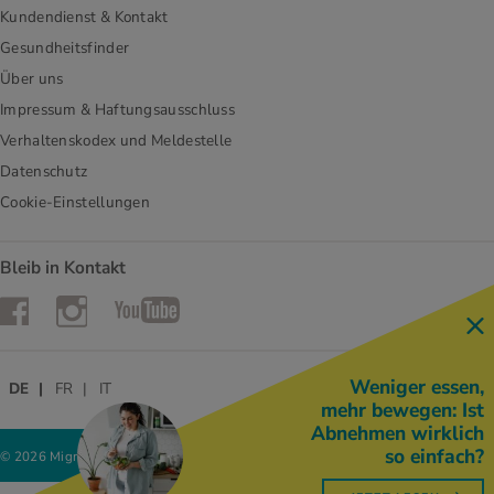
Kundendienst & Kontakt
Gesundheitsfinder
Über uns
Impressum & Haftungsausschluss
Verhaltenskodex und Meldestelle
Datenschutz
Cookie-Einstellungen
Bleib in Kontakt
Instagram
Facebook
YouTube
Weniger essen,
DE
FR
IT
mehr bewegen: Ist
Abnehmen wirklich
so einfach?
© 2026 Migros-Genossenschafts-Bund