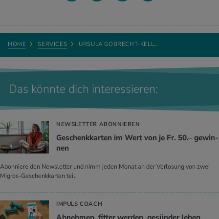
HOME
SERVICES
URSULA GOBRECHT-KELL…
Das könnte dich interessieren:
NEWSLETTER ABONNIEREN
Ge­schenk­kar­ten im Wert von je Fr. 50.– ge­win­
nen
Abonniere den Newsletter und nimm jeden Monat an der Verlosung von zwei
Migros-Geschenkkarten teil.
IMPULS COACH
Ab­neh­men, fit­ter wer­den, ge­sün­der leben