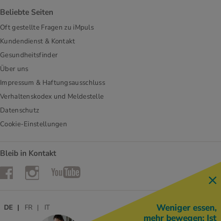
Beliebte Seiten
Oft gestellte Fragen zu iMpuls
Kundendienst & Kontakt
Gesundheitsfinder
Über uns
Impressum & Haftungsausschluss
Verhaltenskodex und Meldestelle
Datenschutz
Cookie-Einstellungen
Bleib in Kontakt
Instagram
Facebook
YouTube
Weniger essen,
DE
FR
IT
mehr bewegen: Ist