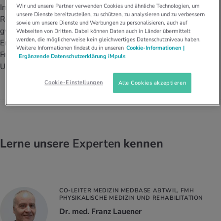
UELLE THEMEN IM BEREICH SERVICES
Wir und unsere Partner verwenden Cookies und ähnliche Technologien, um
Institut für
unsere Dienste bereitzustellen, zu schützen, zu analysieren und zu verbessern
REPRODUKTIONSMEDIZINERIN IM
rgien & Intoleranzen
ersport
afen
engesundheit
Reproduktionsmedizin und
Angebote
INSTITUT FÜR
sowie um unsere Dienste und Werbungen zu personalisieren, auch auf
gynäkologische
REPRODUKTIONSMEDIZIN UND
Webseiten von Dritten. Dabei können Daten auch in Länder übermittelt
GYNÄKOLOGISCHE
werden, die möglicherweise kein gleichwertiges Datenschutzniveau haben.
ungsmittel
ess
lness
chwerden
Endokrinologie (RME) an der
ENDOKRINOLOGIE (RME) AN DER
Weitere Informationen findest du in unseren
Cookie-Informationen |
Tools, Test & Quizze
FRAUENKLINIK DES
Frauenklinik des
Ergänzende Datenschutzerklärung iMpuls
UNIVERSITÄTSSPITALS BASEL
stoffe
zinisches Wissen
Universitätsspitals Basel.
Dr. med. Ursula Gobrecht-
UELLE THEMEN IM BEREICH BEWEGUNG
UELLE THEMEN IM BEREICH ENTSPANNUNG
Keller
Cookie-Einstellungen
Alle Cookies akzeptieren
Kalorienverbrauch berechnen
Glücklich sein
UELLE THEMEN IM BEREICH ERNÄHRUNG
UELLE THEMEN IM BEREICH MEDIZIN
BMI berechnen
Mund- & Zahnpflege
Personal Health Coaching
Personal Health Coaching
Lerne unsere
Experten
kennen
Personal Health Coaching
Personal Health Coaching
CO-LEITER MEDIZIN MEDBASE ABTWIL, FMH
PHYSIKALISCHE MEDIZIN UND REHABILITATION
Dr. med. Franz Lauener