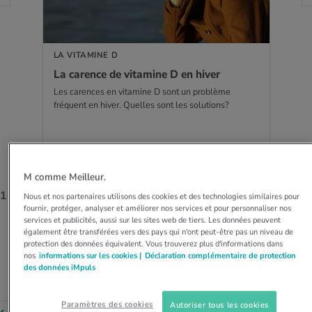
LA VITAMINE D
La carence de vita­mine D en hiver
Les carences en vitamine D sont un problème
fréquent en hiver. Quelles sont les solutions?
M comme Meilleur.
1
/ 12
Nous et nos partenaires utilisons des cookies et des technologies similaires pour
fournir, protéger, analyser et améliorer nos services et pour personnaliser nos
services et publicités, aussi sur les sites web de tiers. Les données peuvent
également être transférées vers des pays qui n'ont peut-être pas un niveau de
protection des données équivalent. Vous trouverez plus d'informations dans
nos
informations sur les cookies |
Déclaration complémentaire de protection
des données iMpuls
EN SAVOIR PLUS
Paramètres des cookies
Autoriser tous les cookies