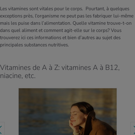
MES ACTUELS DANS LE DOMAINE SERVICE
Les vitamines sont vitales pour le corps. Pourtant, à quelques
rgies et intolérances
ts d’hiver
xation au quotidien
ir médical
Offres
exceptions près, l’organisme ne peut pas les fabriquer lui-même
mais les puise dans l’alimentation. Quelle vitamine trouve-t-on
ents
ess
niques de relaxation
cine spécialisée
dans quel aliment et comment agit-elle sur le corps? Vous
Tool, test et quiz
trouverez ici ces informations et bien d’autres au sujet des
iments
té des femmes
principales substances nutritives.
MES ACTUELS DANS LE DOMAINE MOUVEMENT
MES ACTUELS DANS LE DOMAINE RELAXATION
Calculer la consommation de calories
Travail et santé
MES ACTUELS DANS LE DOMAINE ALIMENTATION
MES ACTUELS DANS LE DOMAINE MÉDECINE
Vitamines de A à Z: vitamines A à B12,
Calculateur d’IMC
Réduire la tension artérielle
niacine, etc.
Course & Jogging
Détente active
Calculez votre besoin en calories
Douleurs nerveuses
EN SAVOIR PLUS