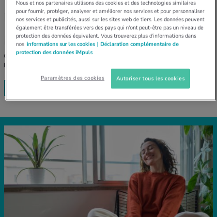
Nous et nos partenaires utilisons des cookies et des technologies similaires
pour fournir, protéger, analyser et améliorer nos services et pour personnaliser
SUCRE CACHÉ
nos services et publicités, aussi sur les sites web de tiers. Les données peuvent
Vous voulez manger moins de sucre?
également être transférées vers des pays qui n'ont peut-être pas un niveau de
protection des données équivalent. Vous trouverez plus d'informations dans
nos
informations sur les cookies |
Déclaration complémentaire de
protection des données iMpuls
Certains aliments contiennent plus de sucre que vous ne le pensez. Voici
les plus grandes pièges à sucre.
Paramètres des cookies
Autoriser tous les cookies
À LIRE