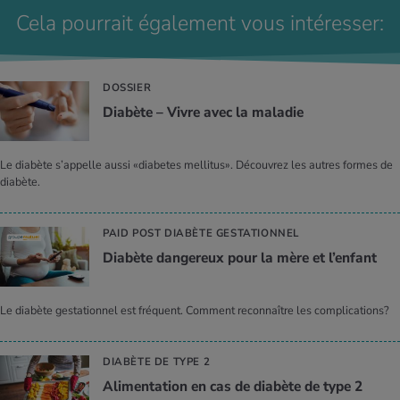
tant qu'enseignante de yoga, conseillère en nutrition et coach en
Cela pourrait également vous intéresser:
santé de manière indépendante: www.wohlundfühlen.ch.
DOSSIER
Diabète – Vivre avec la maladie
Le diabète s’appelle aussi «diabetes mellitus». Découvrez les autres formes de
diabète.
PAID POST DIABÈTE GESTATIONNEL
Diabète dangereux pour la mère et l’enfant
Le diabète gestationnel est fréquent. Comment reconnaître les complications?
DIABÈTE DE TYPE 2
Alimentation en cas de diabète de type 2