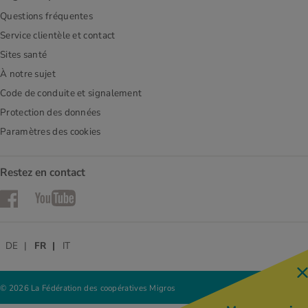
Questions fréquentes
Service clientèle et contact
Sites santé
À notre sujet
Code de conduite et signalement
Protection des données
Paramètres des cookies
Restez en contact
Facebook
YouTube
DE
FR
IT
© 2026 La Fédération des coopératives Migros