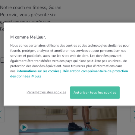
MES ACTUELS DANS LE DOMAINE SERVICE
Notre coach en fitness, Goran
rgies et intolérances
ts d’hiver
xation au quotidien
ir médical
Offres
Petrovic, vous présente six
exercices pour renforcer
ents
ess
niques de relaxation
cine spécialisée
l’ensemble du corps.
Tool, test et quiz
M comme Meilleur.
iments
té des femmes
MES ACTUELS DANS LE DOMAINE MOUVEMENT
MES ACTUELS DANS LE DOMAINE RELAXATION
Nous et nos partenaires utilisons des cookies et des technologies similaires pour
fournir, protéger, analyser et améliorer nos services et pour personnaliser nos
Calculer la consommation de calories
Travail et santé
services et publicités, aussi sur les sites web de tiers. Les données peuvent
Exercices d’échauffement
MES ACTUELS DANS LE DOMAINE ALIMENTATION
MES ACTUELS DANS LE DOMAINE MÉDECINE
également être transférées vers des pays qui n'ont peut-être pas un niveau de
protection des données équivalent. Vous trouverez plus d'informations dans
Calculateur d’IMC
Réduire la tension artérielle
nos
informations sur les cookies |
Déclaration complémentaire de protection
Course & Jogging
Détente active
des données iMpuls
Calculez votre besoin en calories
Douleurs nerveuses
Paramètres des cookies
Autoriser tous les cookies
REGARDER LA VIDÉO