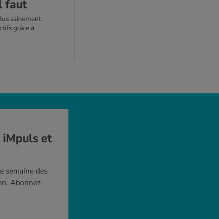
 faut
plus sainement:
tifs grâce à
 iMpuls et
ue semaine des
ien. Abonnez-