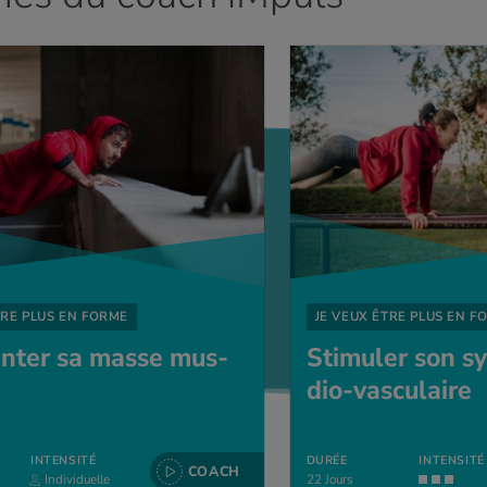
ME
TRE PLUS EN FORME
JE VEUX ÊTRE PLUS EN F
n­ter sa masse mus­
Sti­mu­ler son s
dio-vas­cu­laire
INTENSITÉ
DURÉE
INTENSITÉ
COACH
Individuelle
22
Jours