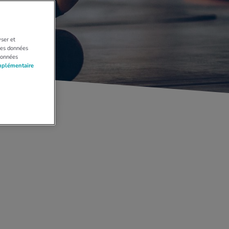
yser et
 Les données
données
mplémentaire