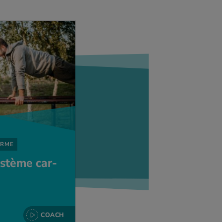
ORME
ys­tème car­
COACH