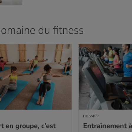
domaine du fitness
DOSSIER
t en groupe, c’est
Entraî­ne­ment à