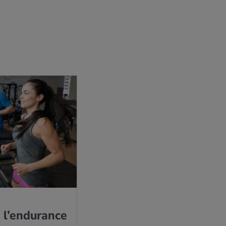
 l’en­du­rance