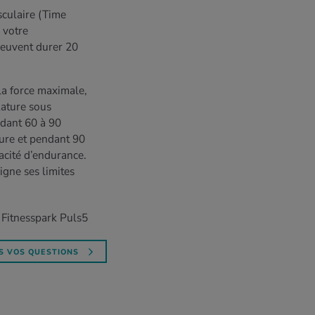
usculaire (Time
 votre
 peuvent durer 20
 la force maximale,
lature sous
dant 60 à 90
ure et pendant 90
cité d’endurance.
igne ses limites
 Fitnesspark Puls5
S VOS QUESTIONS