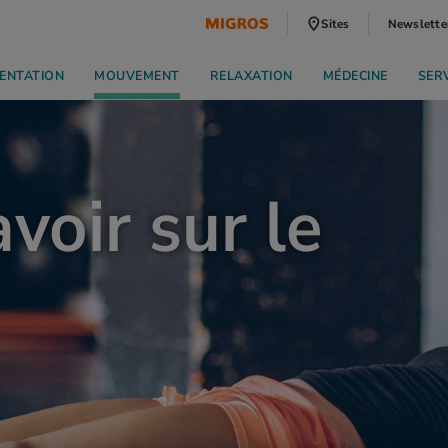
Sites
Newslette
ENTATION
MOUVEMENT
RELAXATION
MÉDECINE
SER
avoir sur le