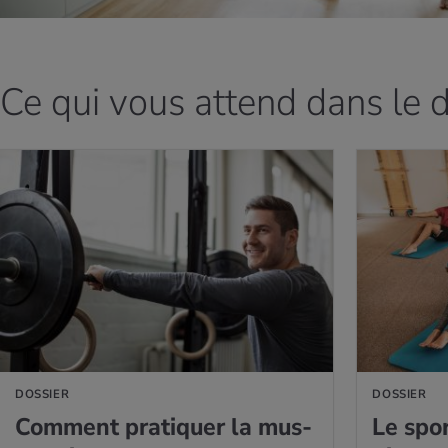
Ce qui vous attend dans le 
AVOIR PLUS
EN SAVOIR PLUS
DOSSIER
DOSSIER
Com­ment pra­ti­quer la mus­
Le spor