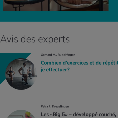
Avis des experts
Gerhard M., Rudolfingen
Combien d’exercices et de répéti
je effectuer?
Petra J., Kreuzlingen
Les «Big 5» – développé couché, 
Goran Petrovic, Personal Trainer
Goran Petrovic, Personal Trainer