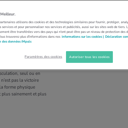
eilleur.
artenaires utilisons des cookies et des technologies similaires pour fournir, protéger, anal
 services et pour personnaliser nos services et publicités, aussi sur les sites web de tiers.
ement être transférées vers des pays qui n'ont peut-être pas un niveau de protection des 
Vous trouverez plus d'informations dans nos
informations sur les cookies |
Déclaration co
on des données iMpuls
Paramètres des cookies
Autoriser tous les cookies
ment et psychiquement.
culation, seul ou en
’est pas la victoire
 la forme physique
t plus sainement et plus