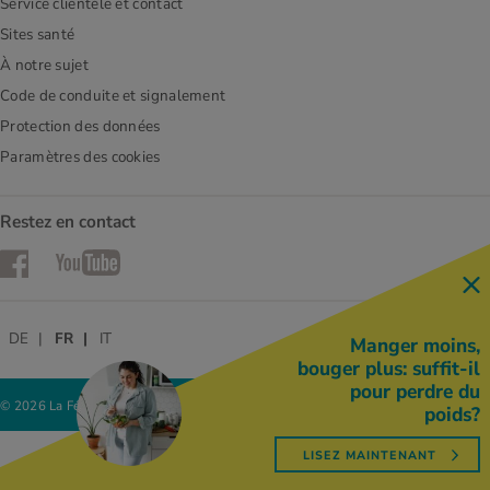
Service clientèle et contact
Sites santé
À notre sujet
Code de conduite et signalement
Protection des données
Paramètres des cookies
Restez en contact
Facebook
YouTube
DE
FR
IT
Manger moins,
bouger plus: suffit-il
pour perdre du
© 2026 La Fédération des coopératives Migros
poids?
LISEZ MAINTENANT