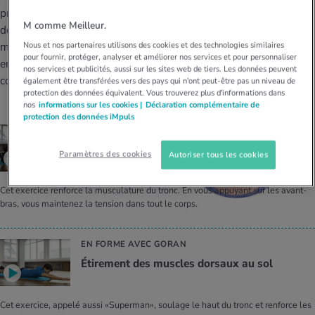
MES ACTUELS DANS LE DOMAINE SERVICE
préventive contre les douleurs
M comme Meilleur.
rgies et intolérances
ts d’hiver
xation au quotidien
ir médical
Offres
dorsales est de raffermir les
Nous et nos partenaires utilisons des cookies et des technologies similaires
muscles du tronc. Notre expert
pour fournir, protéger, analyser et améliorer nos services et pour personnaliser
ents
ess
niques de relaxation
cine spécialisée
en fitness Goran vous montre
nos services et publicités, aussi sur les sites web de tiers. Les données peuvent
Tool, test et quiz
comment procéder.
également être transférées vers des pays qui n'ont peut-être pas un niveau de
iments
té des femmes
protection des données équivalent. Vous trouverez plus d'informations dans
MES ACTUELS DANS LE DOMAINE MOUVEMENT
MES ACTUELS DANS LE DOMAINE RELAXATION
nos
informations sur les cookies |
Déclaration complémentaire de
protection des données iMpuls
Calculer la consommation de calories
Travail et santé
EN FORME AVEC GORAN
MES ACTUELS DANS LE DOMAINE ALIMENTATION
MES ACTUELS DANS LE DOMAINE MÉDECINE
Planche avec soulèvement de la jambe
Paramètres des cookies
Autoriser tous les cookies
Calculateur d’IMC
Réduire la tension artérielle
Course & Jogging
Détente active
Cet exercice renforce la musculature du tronc. En vous appuyant sur les avant-
bras, vous maintenez la tension dans tout le corps.
Calculez votre besoin en calories
Douleurs nerveuses
EN FORME AVEC GORAN
Étirement des muscles dorsaux au sol
Cet exercice, appelé aussi «Superman», soulage le haut du tronc et renforce les