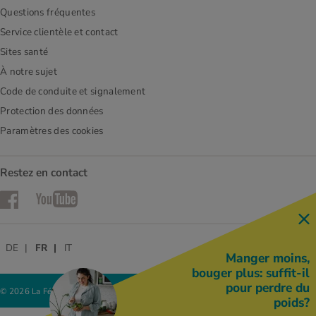
Questions fréquentes
Service clientèle et contact
Sites santé
À notre sujet
Code de conduite et signalement
Protection des données
Paramètres des cookies
Restez en contact
Facebook
YouTube
DE
FR
IT
Manger moins,
bouger plus: suffit-il
pour perdre du
© 2026 La Fédération des coopératives Migros
poids?