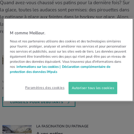
MES ACTUELS DANS LE DOMAINE SERVICE
Quand avez-vous chaussé vos patins pour la dernière fois? Sur
la glace, toutes les audaces sont permises: des pirouettes dans
rgies et intolérances
ts d’hiver
xation au quotidien
ir médical
Offres
le patinage à glace aux feintes dans le hockey sur glace. Alors,
lancez-vous et lacez vos patins! Nous vous montrons comment
ents
ess
niques de relaxation
cine spécialisée
rester en bonne santé et le matériel que vous devez choisir.
Tool, test et quiz
M comme Meilleur.
iments
té des femmes
Nous et nos partenaires utilisons des cookies et des technologies similaires
MES ACTUELS DANS LE DOMAINE MOUVEMENT
MES ACTUELS DANS LE DOMAINE RELAXATION
pour fournir, protéger, analyser et améliorer nos services et pour personnaliser
nos services et publicités, aussi sur les sites web de tiers. Les données peuvent
Calculer la consommation de calories
Travail et santé
PATINAGE
également être transférées vers des pays qui n'ont peut-être pas un niveau de
MES ACTUELS DANS LE DOMAINE ALIMENTATION
MES ACTUELS DANS LE DOMAINE MÉDECINE
protection des données équivalent. Vous trouverez plus d'informations dans
Conseils utiles pour apprendre à patiner
nos
informations sur les cookies |
Déclaration complémentaire de
Calculateur d’IMC
Réduire la tension artérielle
protection des données iMpuls
Course & Jogging
Détente active
Vous faites du patin à glace pour la première fois? Voici nos conseils
d’expert pour vous préparer.
Paramètres des cookies
Autoriser tous les cookies
Calculez votre besoin en calories
Douleurs nerveuses
CONSEILS POUR DÉBUTANTS
LA FASCINATION DU PATINAGE
A vos patins