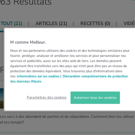
63 Résultats
MES ACTUELS DANS LE DOMAINE SERVICE
rgies et intolérances
ts d’hiver
xation au quotidien
ir médical
Offres
TOUT (
21
)
ARTICLES (
21
)
RECETTES (
0
)
VIDÉ
ents
ess
niques de relaxation
cine spécialisée
Tool, test et quiz
iments
té des femmes
M comme Meilleur.
MES ACTUELS DANS LE DOMAINE MOUVEMENT
MES ACTUELS DANS LE DOMAINE RELAXATION
Classer par:
PERTINENCE
Nous et nos partenaires utilisons des cookies et des technologies similaires pour
Calculer la consommation de calories
Travail et santé
fournir, protéger, analyser et améliorer nos services et pour personnaliser nos
MES ACTUELS DANS LE DOMAINE ALIMENTATION
MES ACTUELS DANS LE DOMAINE MÉDECINE
services et publicités, aussi sur les sites web de tiers. Les données peuvent
également être transférées vers des pays qui n'ont peut-être pas un niveau de
Résultats principaux
Calculateur d’IMC
Réduire la tension artérielle
protection des données équivalent. Vous trouverez plus d'informations dans
Course & Jogging
Détente active
nos
informations sur les cookies |
Déclaration complémentaire de protection
des données iMpuls
Calculez votre besoin en calories
Douleurs nerveuses
RANDONNÉE
Paramètres des cookies
Autoriser tous les cookies
Bien faire son sac à dos
Les sacs à dos abondent de poches et de séparations. Comment bien les utiliser
et les remplir?