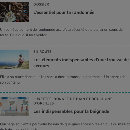
DOSSIER
L’es­sen­tiel pour la ran­don­née
Un bon équipement de randonnée accroît la sécurité et le plaisir en cours de
route. Ce à quoi il faut veiller
EN ROUTE
Les élé­ments indis­pen­sables d’une trousse de
secours
Elle a sa place dans tous les sacs à dos: la trousse à pharmacie. Un aperçu de
son contenu.
LUNETTES, BONNET DE BAIN ET BOUCHONS
D’OREILLES
Les indis­pen­sables pour la bai­gnade
Qui nage souvent a peut-être besoin de quelques accessoires en plus du maillot
de bain. Une petite liste.