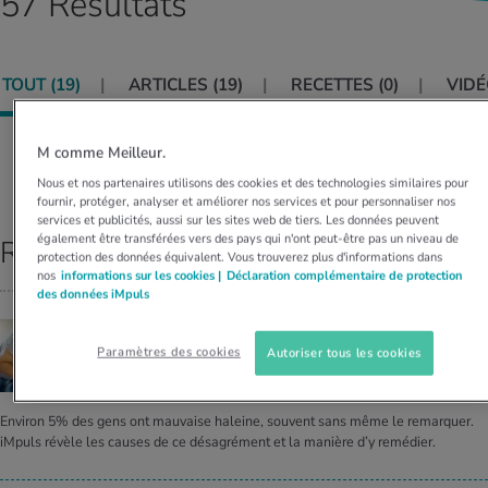
57 Résultats
MES ACTUELS DANS LE DOMAINE SERVICE
rgies et intolérances
ts d’hiver
xation au quotidien
ir médical
Offres
TOUT (
19
)
ARTICLES (
19
)
RECETTES (
0
)
VIDÉ
ents
ess
niques de relaxation
cine spécialisée
Tool, test et quiz
iments
té des femmes
M comme Meilleur.
MES ACTUELS DANS LE DOMAINE MOUVEMENT
MES ACTUELS DANS LE DOMAINE RELAXATION
Classer par:
PERTINENCE
Nous et nos partenaires utilisons des cookies et des technologies similaires pour
Calculer la consommation de calories
Travail et santé
fournir, protéger, analyser et améliorer nos services et pour personnaliser nos
MES ACTUELS DANS LE DOMAINE ALIMENTATION
MES ACTUELS DANS LE DOMAINE MÉDECINE
services et publicités, aussi sur les sites web de tiers. Les données peuvent
également être transférées vers des pays qui n'ont peut-être pas un niveau de
Résultats principaux
Calculateur d’IMC
Réduire la tension artérielle
protection des données équivalent. Vous trouverez plus d'informations dans
Course & Jogging
Détente active
nos
informations sur les cookies |
Déclaration complémentaire de protection
des données iMpuls
Calculez votre besoin en calories
Douleurs nerveuses
LA MAUVAISE HALEINE
Paramètres des cookies
Autoriser tous les cookies
Une gêne répan­due
Environ 5% des gens ont mauvaise haleine, souvent sans même le remarquer.
iMpuls révèle les causes de ce désagrément et la manière d’y remédier.