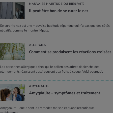
MAUVAISE HABITUDE OU BIENFAIT?
Il peut être bon de se curer le nez
Se curer le nez est une mauvaise habitude répandue qui n’a pas que des côtés
négatifs, comme le montre iMpuls.
ALLERGIES
Com­ment se pro­duisent les réac­tions croi­sées
Les personnes allergiques chez qui le pollen des arbres déclenche des
éternuements réagissent aussi souvent aux fruits à coque. Voici pourquoi.
AMYGDALITE
Amyg­da­lite – symp­tômes et trai­te­ment
Amygdalite – quels sont les remèdes maison et quand recourir aux
antibiotiques.