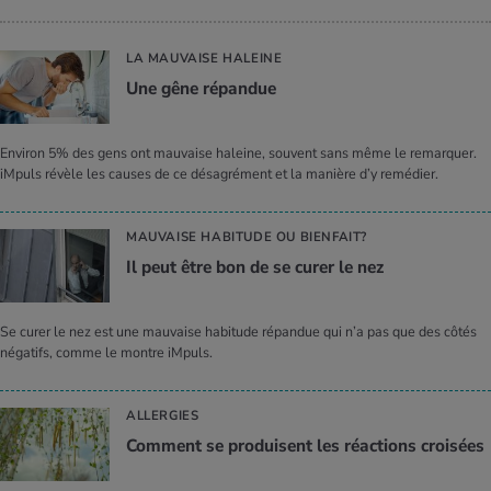
LA MAUVAISE HALEINE
Une gêne répan­due
Environ 5% des gens ont mauvaise haleine, souvent sans même le remarquer.
iMpuls révèle les causes de ce désagrément et la manière d’y remédier.
MAUVAISE HABITUDE OU BIENFAIT?
Il peut être bon de se curer le nez
Se curer le nez est une mauvaise habitude répandue qui n’a pas que des côtés
négatifs, comme le montre iMpuls.
ALLERGIES
Com­ment se pro­duisent les réac­tions croi­sées