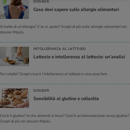
DOSSIER
Cosa devi sa­pe­re sulle al­ler­gie ali­men­ta­ri
Si tratta di un'allergia? E se sì, quale? Scopri di più sulle allergie alimentari nel
dossier iMpuls.
INTOLLERANZA AL LATTOSIO
Lat­to­sio e in­tol­le­ran­za al lat­to­sio: un’a­na­li­si
Sei colpito? Scopri cosa è l’intolleranza al lattosio e cosa puoi fare.
DOSSIER
Sen­si­bi­li­tà al glu­ti­ne e ce­lia­chia
Cos'è il glutine? In che alimenti si trova? Com'è un'alimentazione senza glutine?
Scopri di più nel dossier iMpuls.