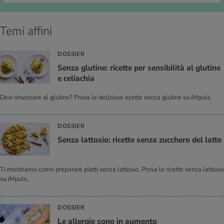
Temi affini
DOSSIER
Senza glu­ti­ne: ri­cet­te per sen­si­bi­li­tà al glu­ti­ne
e ce­lia­chia
Devi rinunciare al glutine? Prova le deliziose ricette senza glutine su iMpuls.
DOSSIER
Senza lat­to­sio: ri­cet­te senza zuc­che­ro del latte
Ti mostriamo come preparare piatti senza lattosio. Prova le ricette senza lattosio
su iMpuls.
DOSSIER
Le al­ler­gie sono in au­men­to