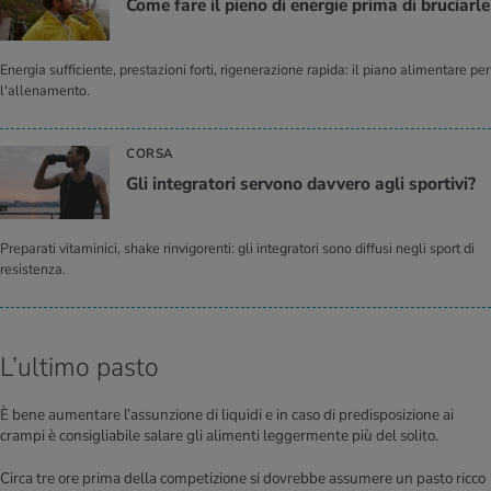
Come fare il pieno di ener­gie prima di bru­ciar­le
Energia sufficiente, prestazioni forti, rigenerazione rapida: il piano alimentare per
l'allenamento.
CORSA
Gli in­te­gra­to­ri ser­vo­no dav­ve­ro agli spor­ti­vi?
Preparati vitaminici, shake rinvigorenti: gli integratori sono diffusi negli sport di
resistenza.
L’ultimo pasto
È bene aumentare l’assunzione di liquidi e in caso di predisposizione ai
crampi è consigliabile salare gli alimenti leggermente più del solito.
Circa tre ore prima della competizione si dovrebbe assumere un pasto ricco