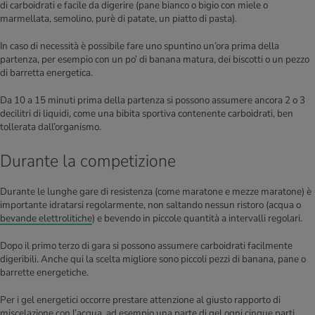
di carboidrati e facile da digerire (pane bianco o bigio con miele o
marmellata, semolino, purè di patate, un piatto di pasta).
In caso di necessità è possibile fare uno spuntino un’ora prima della
partenza, per esempio con un po’ di banana matura, dei biscotti o un pezzo
di barretta energetica.
Da 10 a 15 minuti prima della partenza si possono assumere ancora 2 o 3
decilitri di liquidi, come una bibita sportiva contenente carboidrati, ben
tollerata dall’organismo.
Durante la competizione
Durante le lunghe gare di resistenza (come maratone e mezze maratone) è
importante idratarsi regolarmente, non saltando nessun ristoro (acqua o
bevande elettrolitiche
) e bevendo in piccole quantità a intervalli regolari.
Dopo il primo terzo di gara si possono assumere carboidrati facilmente
digeribili. Anche qui la scelta migliore sono piccoli pezzi di banana, pane o
barrette energetiche.
Per i gel energetici occorre prestare attenzione al giusto rapporto di
miscelazione con l’acqua, ad esempio una parte di gel ogni cinque parti