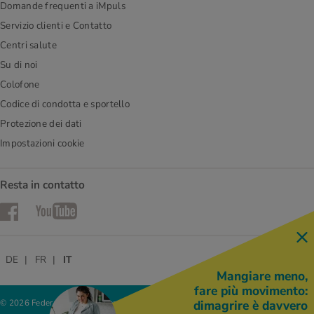
Domande frequenti a iMpuls
Servizio clienti e Contatto
Centri salute
Su di noi
Colofone
Codice di condotta e sportello
Protezione dei dati
Impostazioni cookie
Resta in contatto
Facebook
YouTube
DE
FR
IT
Mangiare meno,
fare più movimento:
© 2026 Federazione delle cooperative Migros
dimagrire è davvero