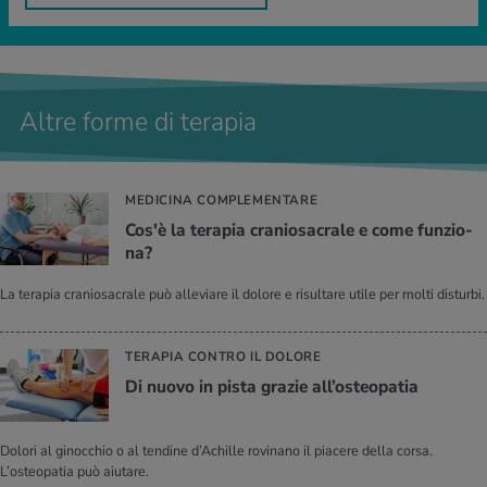
Altre forme di terapia
MEDICINA COMPLEMENTARE
Cos'è la te­ra­pia cra­nio­sa­cra­le e come fun­zio­
na?
La terapia craniosacrale può alleviare il dolore e risultare utile per molti disturbi.
TERAPIA CONTRO IL DOLORE
Di nuovo in pista gra­zie al­l’o­steo­pa­tia
Dolori al ginocchio o al tendine d’Achille rovinano il piacere della corsa.
L’osteopatia può aiutare.