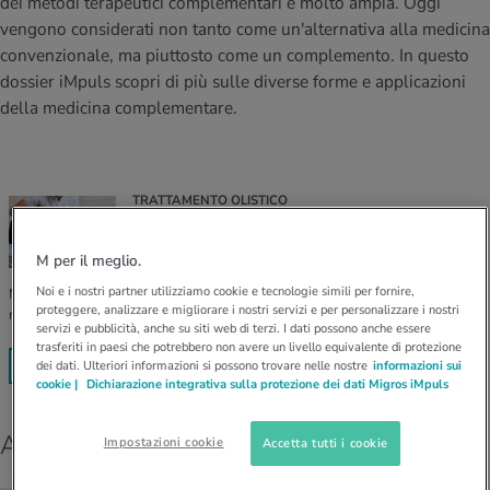
dei metodi terapeutici complementari è molto ampia. Oggi
I D’ATTUALITÀ NELL’AMBITO SERVIZIO
vengono considerati non tanto come un'alternativa alla medicina
rgie e intolleranze
t invernali
no
te delle donne
Offerte
convenzionale, ma piuttosto come un complemento. In questo
dossier iMpuls scopri di più sulle diverse forme e applicazioni
enti
ess
essere
rbi fisici
della medicina complementare.
Tool, test e quiz
anze nutritive
oscenze mediche
I D’ATTUALITÀ NELL’AMBITO MOVIMENTO
I D’ATTUALITÀ NELL’AMBITO RILASSAMENTO
Calcola il consumo calorico
Lavoro e salute
TRATTAMENTO OLISTICO
I D’ATTUALITÀ NELL’AMBITO ALIMENTAZIONE
I D’ATTUALITÀ NELL’AMBITO MEDICINA
Cos'è l'osteopatia e come funziona?
Calcolatore BMI
Abbassare la pressione sanguigna
M per il meglio.
Corsa & Jogging
Rilassamento attivo
Noi e i nostri partner utilizziamo cookie e tecnologie simili per fornire,
Mal di schiena, mal di testa o problemi digestivi: l'osteopatia aiuta a
proteggere, analizzare e migliorare i nostri servizi e per personalizzare i nostri
risolvere molti disturbi.
Fabbisogno calorico
Dolori ai nervi
servizi e pubblicità, anche su siti web di terzi. I dati possono anche essere
trasferiti in paesi che potrebbero non avere un livello equivalente di protezione
dei dati. Ulteriori informazioni si possono trovare nelle nostre
informazioni sui
PER SAPERNE DI PIÙ
cookie |
Dichiarazione integrativa sulla protezione dei dati Migros iMpuls
Agopuntura e digitopressione
Impostazioni cookie
Accetta tutti i cookie