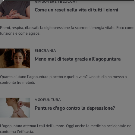
RIMUOVERE I BLOCCHI
Come un reset nella vita di tutti i gior­ni
Premi, respira, rilassati: la digitopressione fa scorrere l’energia vitale. Ecco come
funziona e come agisce.
EMICRANIA
Meno mal di testa gra­zie al­l’a­go­pun­tu­ra
Quanto aiutano l’agopuntura placebo e quella vera? Uno studio ha messo a
confronto tre metodi.
AGOPUNTURA
Pun­tu­re d'ago con­tro la de­pres­sio­ne?
L'agopuntura attenua i cali dell'umore. Oggi anche la medicina occidentale ne
conferma l'efficacia.