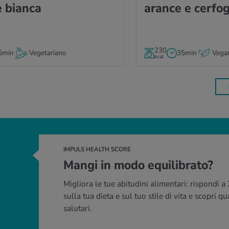
 bian­ca
aran­ce e cer­fo­
230
5min
Vegetariano
35min
Vega
kcal
IMPULS HEALTH SCORE
Mangi in modo equilibrato?
Migliora le tue abitudini alimentari: rispondi
sulla tua dieta e sul tuo stile di vita e scopri 
salutari.