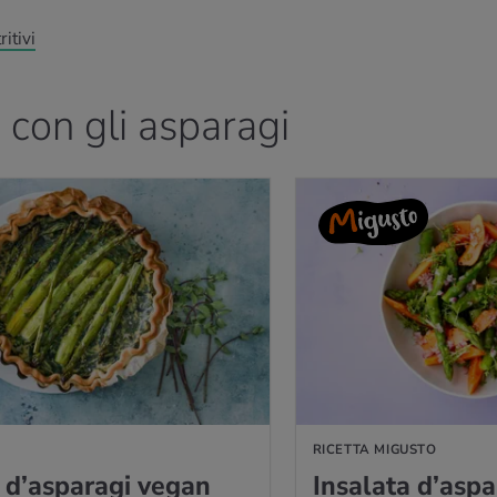
itivi
e con gli asparagi
A
RICETTA MIGUSTO
 d’a­spa­ra­gi vegan
In­sa­la­ta d’a­spa