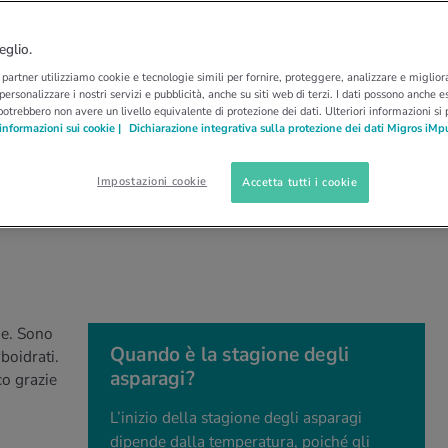
NO
i asparagi per la
eglio.
i partner utilizziamo cookie e tecnologie simili per fornire, proteggere, analizzare e migliora
 personalizzare i nostri servizi e pubblicità, anche su siti web di terzi. I dati possono anche es
potrebbero non avere un livello equivalente di protezione dei dati. Ulteriori informazioni si
informazioni sui cookie |
Dichiarazione integrativa sulla protezione dei dati Migros iMp
i e leggeri, ma anche salutari. Sono composti
Impostazioni cookie
Accetta tutti i cookie
no poveri di calorie e ricchi di preziosi nutrienti
ie. Sono
Quando è la stagione degli
boidrati.
asparagi?
co grazie
L’inizio della stagione degli asparagi
dipende dalla temperatura, poiché gli