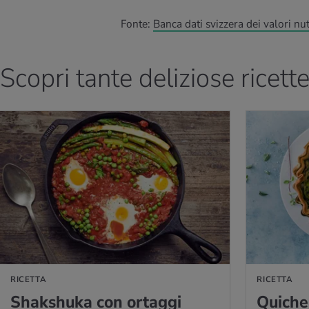
Fonte:
Banca dati svizzera dei valori nutr
Scopri tante deliziose ricett
LLA RICETTA
VAI ALLA RICETT
RICETTA
RICETTA
Shak­shu­ka con or­tag­gi
Qui­che