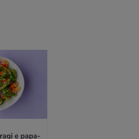
­ra­gi e pa­pa­