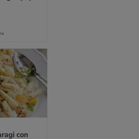
na
a­ra­gi con