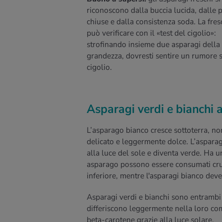
riconoscono dalla buccia lucida, dalle 
chiuse e dalla consistenza soda. La fres
può verificare con il «test del cigolio»:
strofinando insieme due asparagi della 
grandezza, dovresti sentire un rumore s
cigolio.
Asparagi verdi e bianchi 
L’asparago bianco cresce sottoterra, no
delicato e leggermente dolce. L’asparago
alla luce del sole e diventa verde. Ha u
asparago possono essere consumati crudi
inferiore, mentre l'asparagi bianco de
Asparagi verdi e bianchi sono entrambi 
differiscono leggermente nella loro co
beta-carotene grazie alla luce solare.