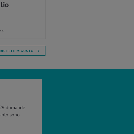
glio
na
RICETTE MIGUSTO
 a 29 domande
quanto sono