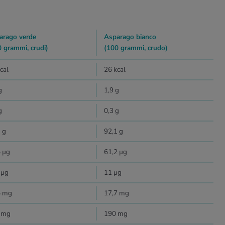
arago verde
Asparago bianco
 grammi, crudi)
(100 grammi, crudo)
cal
26 kcal
g
1,9 g
g
0,3 g
 g
92,1 g
 µg
61,2 µg
 µg
11 µg
5 mg
17,7 mg
 mg
190 mg