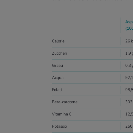
Asp
(100
Calorie
26 k
Zuccheri
1,9 
Grassi
0,3 
Acqua
92,1
Folati
98,5
Beta-carotene
303
Vitamina C
12,
Potassio
250