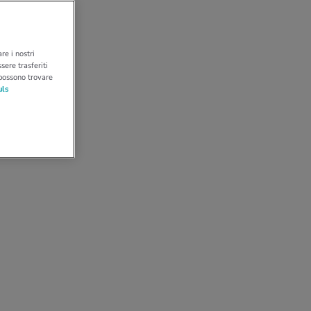
re i nostri
sere trasferiti
 possono trovare
uls