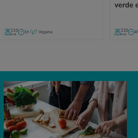
verde e
210
220
1h
Vegana
4
kcal
kcal