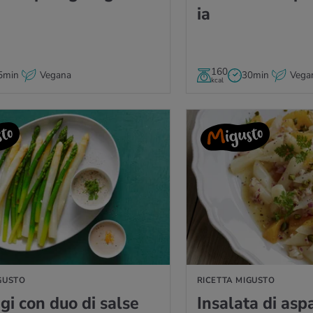
ia
160
5min
Vegana
30min
Vega
kcal
A
GUSTO
RICETTA MIGUSTO
­gi con duo di salse
In­sa­la­ta di asp