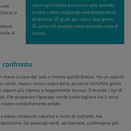
asparagi iniziano a crescere solo quando
punte
la loro radice raggiunge una temperatura
chezza si
di almeno 10 gradi per uno o due giorni.
stessa
Di solito ciò avviene nella seconda metà di
imile al
marzo.
a confronto
n riceve la luce del sole e rimane quindi bianco. Ha un sapore
 verde, invece, cresce sopra terra, produce clorofilla grazie
n sapore più intenso e leggermente terroso. Entrambi i tipi di
. Per preparare l'aparago verde basta tagliare via il terzo
ve essere completamente pelato.
a basso contenuto calorico e ricchi di nutrienti, ma
mposizione. Gli asparagi verdi, ad esempio, contengono più