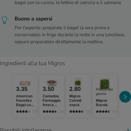
bagel con la rucola, le fettine di cetriolo e il salmone.
Buono a sapersi
Per l'asporto: preparate il bagel la sera prima e
conservatelo in frigo durante la notte in una lunchbox,
oppure preparatelo direttamente la mattina.
Ingredienti alla tua Migros
3.35
3.50
2.80
7.
Prezzo del
giorno
American
Cantadou
Migros
Bio
Favorites
Formaggio
Cetrioli
Migros
Salm
Bagel con
fresco
snack
Rucola
affu
sesamo
Rafano
125
240
1305
750
Possibili intolleranze