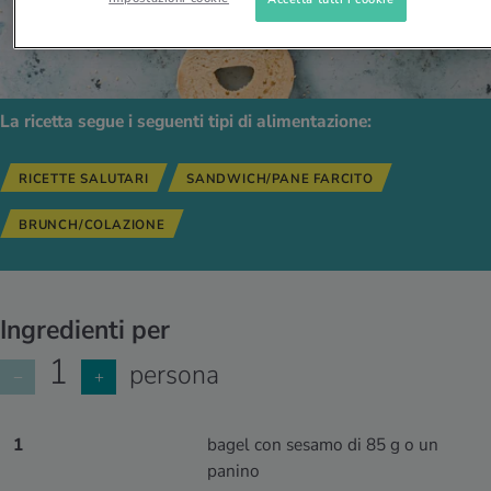
La ricetta segue i seguenti tipi di alimentazione:
RICETTE SALUTARI
SANDWICH/PANE FARCITO
BRUNCH/COLAZIONE
Ingredienti per
1
persona
−
+
1
bagel con sesamo di 85 g o un
panino