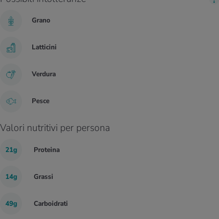
Grano
Latticini
Verdura
Pesce
Valori nutritivi per persona
21g
Proteina
14g
Grassi
49g
Carboidrati