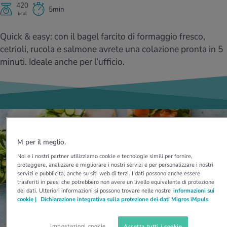
I D’ATTUALITÀ NELL’AMBITO SERVIZIO
420
5min
kcal
rgie e intolleranze
t invernali
no
te delle donne
Offerte
Quick & easy: con il bagel farcito di formaggio fresco,
enti
ess
essere
rbi fisici
cetrioli, rucola e salmone avrete una colazione pronta in 5
Tool, test e quiz
minuti. Ideale anche per l’ufficio.
anze nutritive
oscenze mediche
I D’ATTUALITÀ NELL’AMBITO MOVIMENTO
I D’ATTUALITÀ NELL’AMBITO RILASSAMENTO
Calcola il consumo calorico
Lavoro e salute
I D’ATTUALITÀ NELL’AMBITO ALIMENTAZIONE
I D’ATTUALITÀ NELL’AMBITO MEDICINA
Calcolatore BMI
Abbassare la pressione sanguigna
Corsa & Jogging
Rilassamento attivo
M per il meglio.
Fabbisogno calorico
Dolori ai nervi
Noi e i nostri partner utilizziamo cookie e tecnologie simili per fornire,
proteggere, analizzare e migliorare i nostri servizi e per personalizzare i nostri
servizi e pubblicità, anche su siti web di terzi. I dati possono anche essere
trasferiti in paesi che potrebbero non avere un livello equivalente di protezione
dei dati. Ulteriori informazioni si possono trovare nelle nostre
informazioni sui
cookie |
Dichiarazione integrativa sulla protezione dei dati Migros iMpuls
Impostazioni cookie
Accetta tutti i cookie