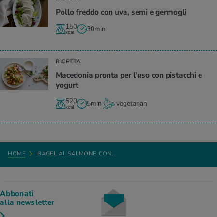
Pollo freddo con uva, semi e germogli
150
30min
kcal
RICETTA
Macedonia pronta per l'uso con pistacchi e
yogurt
520
5min
vegetarian
kcal
HOME
BAGEL AL SALMONE CON…
Abbonati
alla newsletter