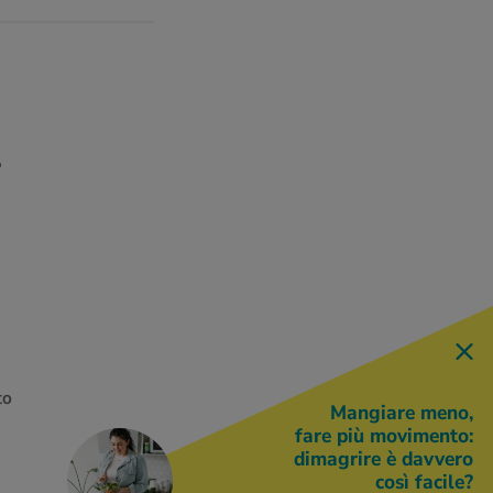
o
to
Mangiare meno,
fare più movimento:
dimagrire è davvero
così facile?