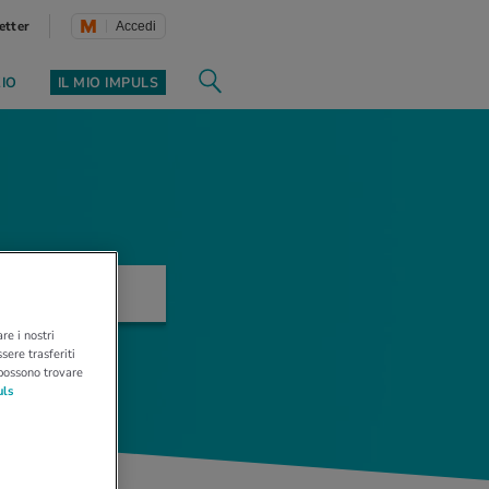
etter
Accedi
ZIO
IL MIO IMPULS
re i nostri
sere trasferiti
 possono trovare
uls