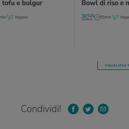
 tofu e bul­gur
Bowl di riso e n
520
min
Vegana
55min
Vega
kcal
VISUALIZZA 
Condividi!