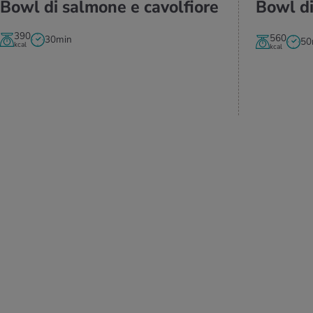
Bowl di sal­mo­ne e ca­vol­fio­re
Bowl di
390
560
30min
50
kcal
kcal