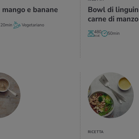
 mango e ba­na­ne
Bowl di lin­gui­n
carne di manzo
 20min
Vegetariano
480
50min
kcal
VAI ALLA
RICETTA
RICETTA