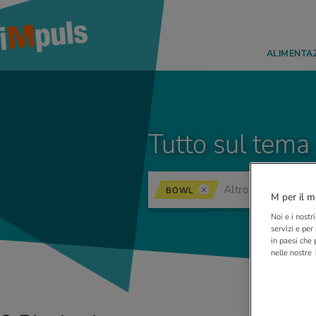
ALIMENTA
Tutto sul tema
BOWL
M per il m
Noi e i nostr
servizi e per
in paesi che 
nelle nostre