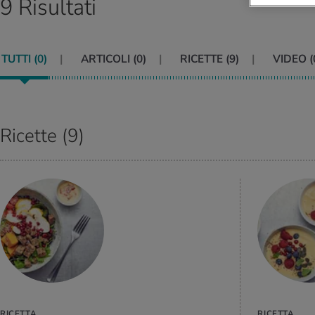
9 Risultati
TUTTI (
0
)
ARTICOLI (
0
)
RICETTE (
9
)
VIDEO (
Ricette (9)
VAI ALLA
RICETTA
RICETTA
RICETTA