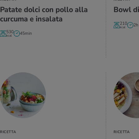
Pa­ta­te dolci con pollo alla
Bowl di
cur­cu­ma e in­sa­la­ta
210
2h
kcal
530
45min
kcal
VAI ALLA
RICETTA
RICETTA
RICETTA