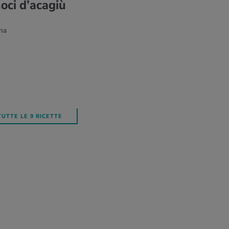
oci d’a­ca­giù
na
TUTTE LE 9 RICETTE