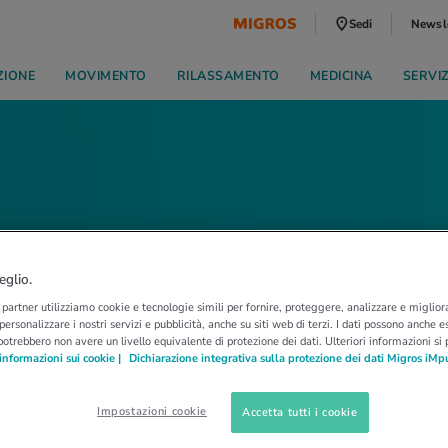
Sedi
Newsl
ZIONE
MOVIMENTO
RILASSAMENTO
MEDICINA
SERVI
eglio.
i partner utilizziamo cookie e tecnologie simili per fornire, proteggere, analizzare e migliora
 personalizzare i nostri servizi e pubblicità, anche su siti web di terzi. I dati possono anche es
potrebbero non avere un livello equivalente di protezione dei dati. Ulteriori informazioni si
informazioni sui cookie |
Dichiarazione integrativa sulla protezione dei dati Migros iMp
Impostazioni cookie
Accetta tutti i cookie