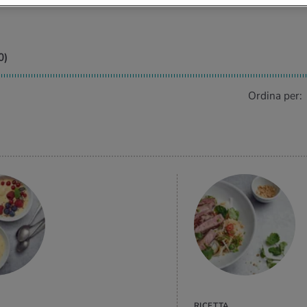
0
)
Ordina per:
VAI ALLA
RICETTA
RICETTA