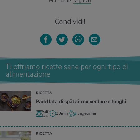
Più ricette:
Migusto
Condividi!
Ti offriamo ricette sane per ogni tipo di
alimentazione
RICETTA
Padellata di spätzli con verdure e funghi
540
20min
vegetarian
kcal
RICETTA