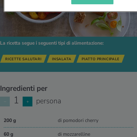
La ricetta segue i seguenti tipi di alimentazione:
RICETTE SALUTARI
INSALATA
PIATTO PRINCIPALE
Ingredienti per
1
persona
−
+
200 g
di pomodori cherry
60 g
di mozzarelline