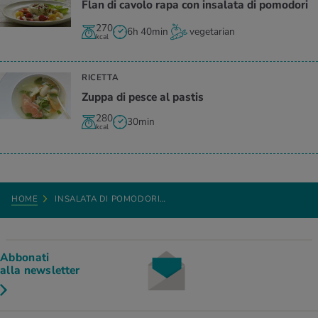
Flan di cavolo rapa con insalata di pomodori
270
6h 40min
vegetarian
kcal
RICETTA
Zuppa di pesce al pastis
280
30min
kcal
HOME
INSALATA DI POMODORI…
Abbonati
alla newsletter