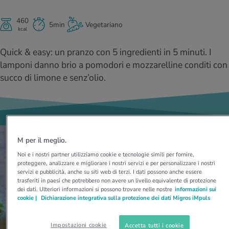
I D’ATTUALITÀ NELL’AMBITO SERVIZIO
rgie e intolleranze
t invernali
no
te delle donne
Offerte
460
5min
Vegetariano
kcal
enti
ess
essere
rbi fisici
Quick & easy: un pranzo con 5 ingredienti in 5 minuti. I
Tool, test e quiz
lamponi danno brio a pomodori e mozzarelline conditi con
anze nutritive
oscenze mediche
I D’ATTUALITÀ NELL’AMBITO MOVIMENTO
I D’ATTUALITÀ NELL’AMBITO RILASSAMENTO
succo di limone e senz’olio.
Calcola il consumo calorico
Lavoro e salute
I D’ATTUALITÀ NELL’AMBITO ALIMENTAZIONE
I D’ATTUALITÀ NELL’AMBITO MEDICINA
Calcolatore BMI
Abbassare la pressione sanguigna
Corsa & Jogging
Rilassamento attivo
M per il meglio.
Fabbisogno calorico
Dolori ai nervi
Noi e i nostri partner utilizziamo cookie e tecnologie simili per fornire,
proteggere, analizzare e migliorare i nostri servizi e per personalizzare i nostri
servizi e pubblicità, anche su siti web di terzi. I dati possono anche essere
trasferiti in paesi che potrebbero non avere un livello equivalente di protezione
dei dati. Ulteriori informazioni si possono trovare nelle nostre
informazioni sui
cookie |
Dichiarazione integrativa sulla protezione dei dati Migros iMpuls
Impostazioni cookie
Accetta tutti i cookie