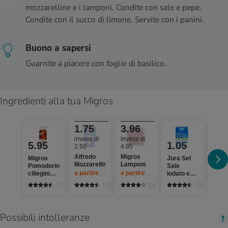
mozzarelline e i lamponi. Condite con sale e pepe.
Condite con il succo di limone. Servite con i panini.
Buono a sapersi
Guarnite a piacere con foglie di basilico.
Ingredienti alla tua Migros
Da 2 pezzi
30%
Da 2 pezzi
20%
1.75
3.96
invece di
invece di
5.95
1.05
2.
2.50
4.95
Alfredo
Migros
Migros
Jura Sel
M-Cl
Mozzarelline
Lamponi
Pomodorini
Sale
Pepe
a partire da 2
pezzi,
Offerta valida solo dal 6.8 al 12.8.
a partire da 2
pezzi,
Offerta valida sol
ciliegini
iodato e
Conf
Mix
fluorato
di ri
1758
1155
2413
1242
Possibili intolleranze