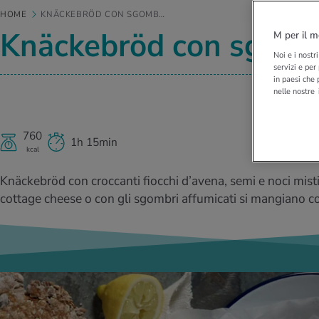
HOME
KNÄCKEBRÖD CON SGOMB…
Knäckebröd con sgomb
M per il m
Noi e i nostr
servizi e per
in paesi che 
nelle nostre
760
1h 15min
kcal
Knäckebröd con croccanti fiocchi d’avena, semi e noci misti.
cottage cheese o con gli sgombri affumicati si mangiano co