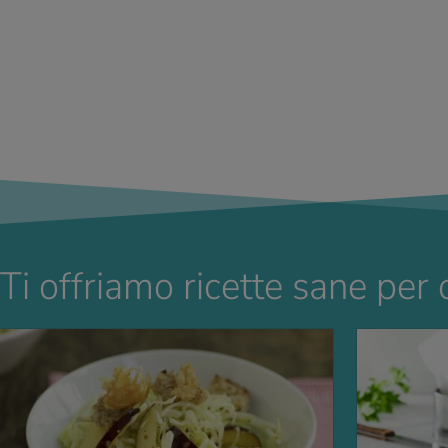
Ti offriamo ricette sane per 
LLA RICETTA
VAI ALLA RICETT