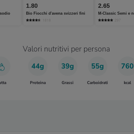
1.80
2.65
 sodio
Bio Fiocchi d'avena svizzeri fini
M-Classic Semi e n
1818
297
Valori nutritivi per persona
44g
39g
55g
760
utta
Proteina
Grassi
Carboidrati
kcal