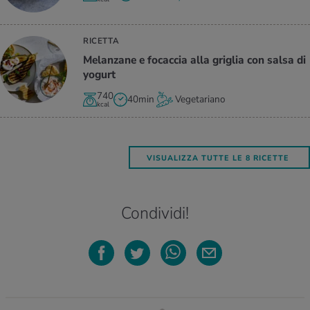
RICETTA
Me­lan­za­ne e fo­cac­cia alla gri­glia con salsa di
yo­gurt
740
40min
Vegetariano
kcal
VISUALIZZA TUTTE LE 8 RICETTE
Condividi!