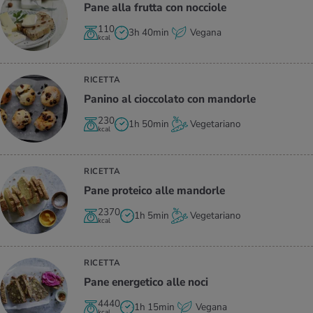
Pane alla frut­ta con noc­cio­le
110
3h 40min
Vegana
kcal
RICETTA
Pa­ni­no al cioc­co­la­to con man­dor­le
230
1h 50min
Vegetariano
kcal
RICETTA
Pane pro­tei­co alle man­dor­le
2370
1h 5min
Vegetariano
kcal
RICETTA
Pane ener­ge­ti­co alle noci
4440
1h 15min
Vegana
kcal