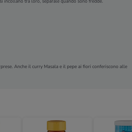
si incollano tra loro, separale quando sono fredde.
rese. Anche il curry Masala e il pepe ai fiori conferiscono alle