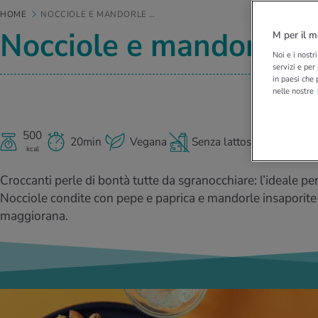
HOME
NOCCIOLE E MANDORLE …
Nocciole e mandorle s
M per il m
Noi e i nostr
servizi e per
in paesi che 
nelle nostre
500
20min
Vegana
Senza lattosio
Senza 
kcal
Croccanti perle di bontà tutte da sgranocchiare: l’ideale per
Nocciole condite con pepe e paprica e mandorle insaporite
maggiorana.