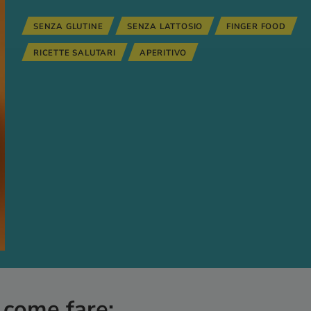
SENZA GLUTINE
SENZA LATTOSIO
FINGER FOOD
RICETTE SALUTARI
APERITIVO
 come fare: