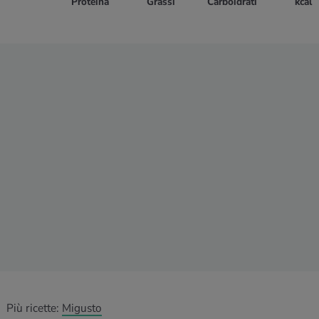
Proteina
Grassi
Carboidrati
kcal
Più ricette:
Migusto