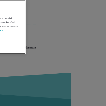
re i nostri
sere trasferiti
 possono trovare
uls
Stampa