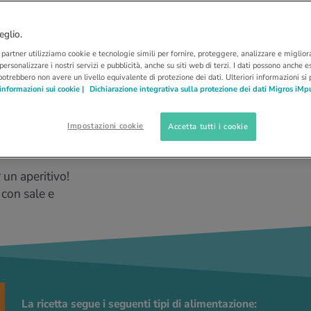
peziate
eglio.
i partner utilizziamo cookie e tecnologie simili per fornire, proteggere, analizzare e migliora
 personalizzare i nostri servizi e pubblicità, anche su siti web di terzi. I dati possono anche es
potrebbero non avere un livello equivalente di protezione dei dati. Ulteriori informazioni si
informazioni sui cookie |
Dichiarazione integrativa sulla protezione dei dati Migros iMp
Impostazioni cookie
Accetta tutti i cookie
glutine
 un aperitivo!
 con sale e
La ricetta segue i seguenti tipi di alimentazione: