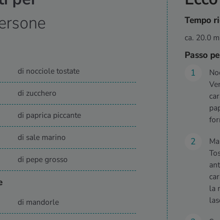
ersone
Tempo ri
ca. 20.0 m
Passo pe
di nocciole tostate
Noc
Ver
di zucchero
car
pap
di paprica piccante
for
di sale marino
Man
Tos
di pepe grosso
ant
car
e
la 
las
di mandorle