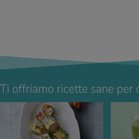
Ti offriamo ricette sane per 
LLA RICETTA
VAI ALLA RICETT