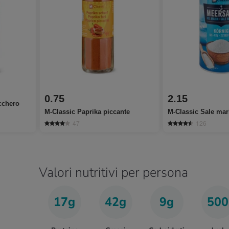
0.75
2.15
cchero
M-Classic Paprika piccante
M-Classic Sale mar
47
126
Valori nutritivi per persona
17g
42g
9g
500