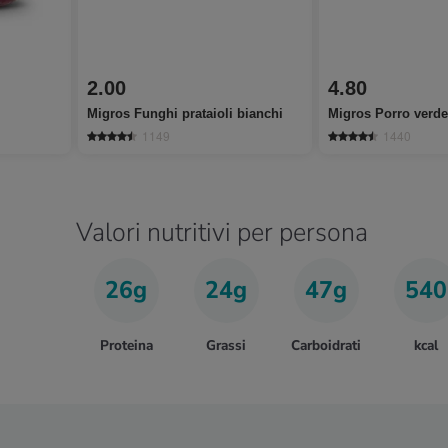
2.00
4.80
Migros Funghi prataioli bianchi
Migros Porro verde
1149
1440
Valori nutritivi per persona
26g
24g
47g
540
Proteina
Grassi
Carboidrati
kcal