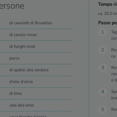
ersone
Tempo ri
ca. 20.0 m
Passo pe
di cavoletti di Bruxelles
Tag
di cavolo rosso
con
di funghi misti
Ros
ca.
porro
Ros
di spätzli alle verdure
res
il 
d’olio d’oliva
Spo
di timo
bre
sale alle erbe
Rom