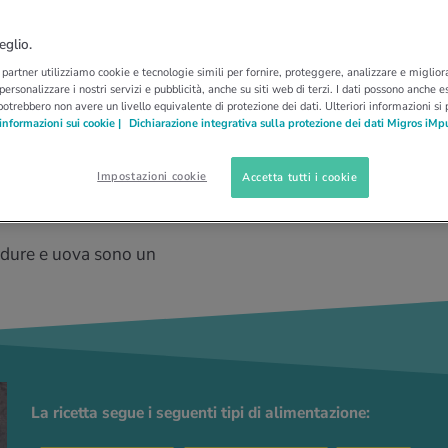
n verdure e funghi
eglio.
i partner utilizziamo cookie e tecnologie simili per fornire, proteggere, analizzare e migliora
 personalizzare i nostri servizi e pubblicità, anche su siti web di terzi. I dati possono anche es
potrebbero non avere un livello equivalente di protezione dei dati. Ulteriori informazioni si
informazioni sui cookie |
Dichiarazione integrativa sulla protezione dei dati Migros iMp
Impostazioni cookie
Accetta tutti i cookie
verdure e uova sono un
La ricetta segue i seguenti tipi di alimentazione: