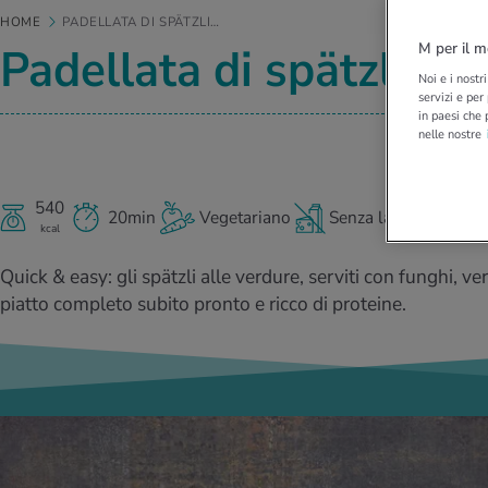
HOME
PADELLATA DI SPÄTZLI…
Padellata di spätzli co
M per il m
Noi e i nostr
servizi e per
in paesi che 
nelle nostre
540
20min
Vegetariano
Senza lattosio
kcal
Quick & easy: gli spätzli alle verdure, serviti con funghi, 
piatto completo subito pronto e ricco di proteine.