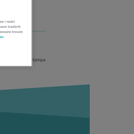
re i nostri
sere trasferiti
 possono trovare
uls
Stampa