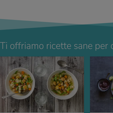
Ti offriamo ricette sane per 
LLA RICETTA
VAI ALLA RICETT