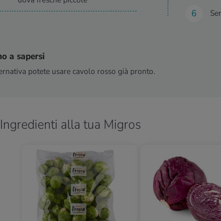
uova fresche piccole
Ser
o a sapersi
ternativa potete usare cavolo rosso già pronto.
Ingredienti alla tua Migros