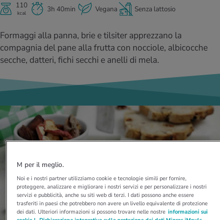
I D’ATTUALITÀ NELL’AMBITO SERVIZIO
110
3h 40min
Vegana
Senza lattosio
kcal
rgie e intolleranze
t invernali
no
te delle donne
Offerte
Formaggi alla panna, brie e tilsiter apprezzano la
enti
ess
essere
rbi fisici
compagnia del pane alla frutta con nocciole, albicocche
Tool, test e quiz
secche, datteri, fichi secchi e anelli di mela.
anze nutritive
oscenze mediche
I D’ATTUALITÀ NELL’AMBITO MOVIMENTO
I D’ATTUALITÀ NELL’AMBITO RILASSAMENTO
Calcola il consumo calorico
Lavoro e salute
I D’ATTUALITÀ NELL’AMBITO ALIMENTAZIONE
I D’ATTUALITÀ NELL’AMBITO MEDICINA
Calcolatore BMI
Abbassare la pressione sanguigna
Corsa & Jogging
Rilassamento attivo
Fabbisogno calorico
Dolori ai nervi
M per il meglio.
Noi e i nostri partner utilizziamo cookie e tecnologie simili per fornire,
proteggere, analizzare e migliorare i nostri servizi e per personalizzare i nostri
servizi e pubblicità, anche su siti web di terzi. I dati possono anche essere
trasferiti in paesi che potrebbero non avere un livello equivalente di protezione
dei dati. Ulteriori informazioni si possono trovare nelle nostre
informazioni sui