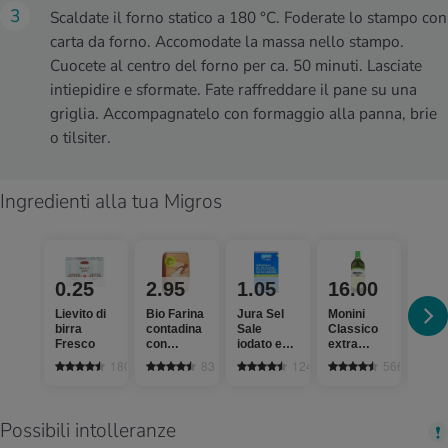
Scaldate il forno statico a 180 °C. Foderate lo stampo con
carta da forno. Accomodate la massa nello stampo.
Cuocete al centro del forno per ca. 50 minuti. Lasciate
intiepidire e sformate. Fate raffreddare il pane su una
griglia. Accompagnatelo con formaggio alla panna, brie
o tilsiter.
Ingredienti alla tua Migros
0.25
2.95
1.05
16.00
4.
Lievito di
Bio Farina
Jura Sel
Monini
Sun 
birra
contadina
Sale
Classico
Albi
Fresco
con
iodato e
extra
secc
frumento,
fluorato
vergine
1806
83
1241
566
spelta e
segale
Possibili intolleranze