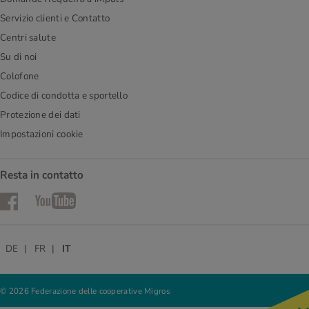
Servizio clienti e Contatto
Centri salute
Su di noi
Colofone
Codice di condotta e sportello
Protezione dei dati
Impostazioni cookie
Resta in contatto
Facebook
YouTube
DE
FR
IT
© 2026 Federazione delle cooperative Migros