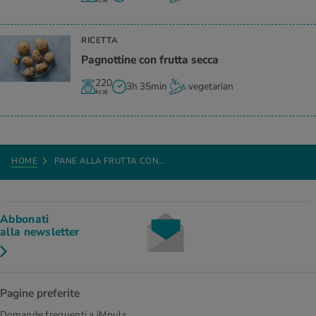
RICETTA
Pagnottine con frutta secca
220
3h 35min
vegetarian
kcal
HOME
PANE ALLA FRUTTA CON…
Abbonati
alla newsletter
Pagine preferite
Domande frequenti a iMpuls