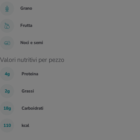
Grano
Frutta
Noci e semi
Valori nutritivi per pezzo
4g
Proteina
2g
Grassi
18g
Carboidrati
110
kcal