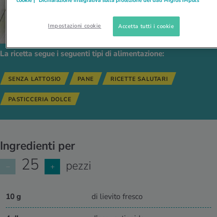
cookie |
Dichiarazione integrativa sulla protezione dei dati Migros iMpuls
Impostazioni cookie
Accetta tutti i cookie
La ricetta segue i seguenti tipi di alimentazione:
SENZA LATTOSIO
PANE
RICETTE SALUTARI
PASTICCERIA DOLCE
Ingredienti per
25
pezzi
−
+
10 g
di lievito fresco