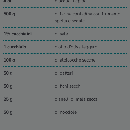
4 dl
d’acqua, tiepida
500 g
di farina contadina con frumento,
spelta e segale
1½ cucchiaini
di sale
1 cucchiaio
d’olio d’oliva leggero
100 g
di albicocche secche
50 g
di datteri
50 g
di fichi secchi
25 g
d'anelli di mela secca
50 g
di nocciole