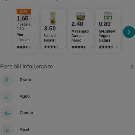
21%
1.65
2.40
0.80
1.
invece di
3.50
2.10
Masshard
M-Budget
Migr
Pita
V-Love
Cavolo
Yogurt
Erba
Offerta valida solo dal 6.8 al 12.8.2026, fino a esaurimento dello stock.
Falafel
rosso
Nature
cipol
123
60
170
1995
Possibili intolleranze
Grano
Aglio
Cipolla
Alcol