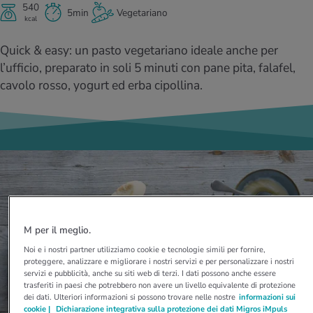
I D’ATTUALITÀ NELL’AMBITO SERVIZIO
540
5min
Vegetariano
kcal
rgie e intolleranze
t invernali
no
te delle donne
Offerte
Quick & easy: un pasto vegetariano ideale anche per
enti
ess
essere
rbi fisici
l’ufficio, preparato in soli 5 minuti con pane pita, falafel,
Tool, test e quiz
cavolo rosso, yogurt ed erba cipollina.
anze nutritive
oscenze mediche
I D’ATTUALITÀ NELL’AMBITO MOVIMENTO
I D’ATTUALITÀ NELL’AMBITO RILASSAMENTO
Calcola il consumo calorico
Lavoro e salute
I D’ATTUALITÀ NELL’AMBITO ALIMENTAZIONE
I D’ATTUALITÀ NELL’AMBITO MEDICINA
Calcolatore BMI
Abbassare la pressione sanguigna
Corsa & Jogging
Rilassamento attivo
Fabbisogno calorico
Dolori ai nervi
M per il meglio.
Noi e i nostri partner utilizziamo cookie e tecnologie simili per fornire,
proteggere, analizzare e migliorare i nostri servizi e per personalizzare i nostri
servizi e pubblicità, anche su siti web di terzi. I dati possono anche essere
trasferiti in paesi che potrebbero non avere un livello equivalente di protezione
dei dati. Ulteriori informazioni si possono trovare nelle nostre
informazioni sui
cookie |
Dichiarazione integrativa sulla protezione dei dati Migros iMpuls