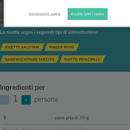
Impostazioni cookie
Accetta tutti i cookie
La ricetta segue i seguenti tipi di alimentazione:
RICETTE SALUTARI
FINGER FOOD
SANDWICH/PANE FARCITO
PIATTO PRINCIPALE
Ingredienti per
1
persona
−
+
1
pane pita di 70 g