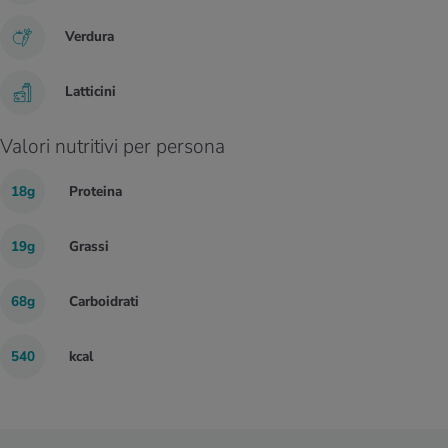
Verdura
Latticini
Valori nutritivi per persona
18g
Proteina
19g
Grassi
68g
Carboidrati
540
kcal