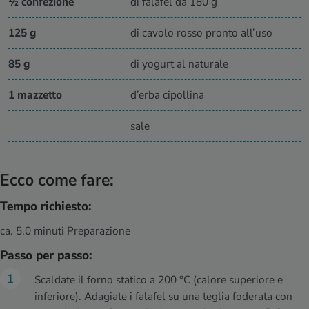
½ confezione
di falafel da 180 g
125 g
di cavolo rosso pronto all’uso
85 g
di yogurt al naturale
1 mazzetto
d’erba cipollina
sale
Ecco come fare:
Tempo richiesto:
ca. 5.0 minuti Preparazione
Passo per passo:
Scaldate il forno statico a 200 °C (calore superiore e
inferiore). Adagiate i falafel su una teglia foderata con