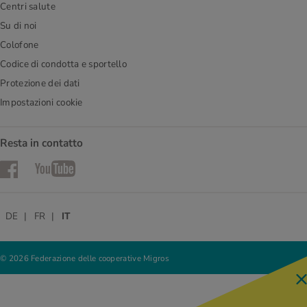
Centri salute
Su di noi
Colofone
Codice di condotta e sportello
Protezione dei dati
Impostazioni cookie
Resta in contatto
Facebook
YouTube
DE
FR
IT
© 2026 Federazione delle cooperative Migros