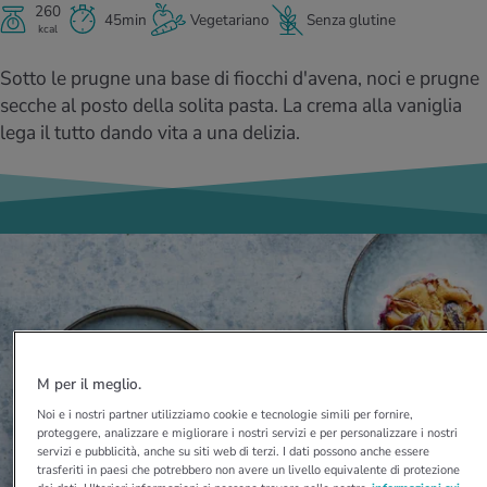
I D’ATTUALITÀ NELL’AMBITO SERVIZIO
260
45min
Vegetariano
Senza glutine
kcal
rgie e intolleranze
t invernali
no
te delle donne
Offerte
Sotto le prugne una base di fiocchi d'avena, noci e prugne
enti
ess
essere
rbi fisici
secche al posto della solita pasta. La crema alla vaniglia
Tool, test e quiz
lega il tutto dando vita a una delizia.
anze nutritive
oscenze mediche
I D’ATTUALITÀ NELL’AMBITO MOVIMENTO
I D’ATTUALITÀ NELL’AMBITO RILASSAMENTO
Calcola il consumo calorico
Lavoro e salute
I D’ATTUALITÀ NELL’AMBITO ALIMENTAZIONE
I D’ATTUALITÀ NELL’AMBITO MEDICINA
Calcolatore BMI
Abbassare la pressione sanguigna
Corsa & Jogging
Rilassamento attivo
Fabbisogno calorico
Dolori ai nervi
M per il meglio.
Noi e i nostri partner utilizziamo cookie e tecnologie simili per fornire,
proteggere, analizzare e migliorare i nostri servizi e per personalizzare i nostri
servizi e pubblicità, anche su siti web di terzi. I dati possono anche essere
trasferiti in paesi che potrebbero non avere un livello equivalente di protezione