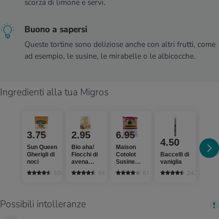
scorza di limone e servi.
Buono a sapersi
Queste tortine sono deliziose anche con altri frutti, come
ad esempio, le susine, le mirabelle o le albicocche.
Ingredienti alla tua Migros
3.75
2.95
6.95
1.
4.50
Sun Queen
Bio aha!
Maison
Bio L
Gherigli di
Fiocchi di
Cotolot
Baccelli di
inter
noci
avena
Susine
vaniglia
3.5%
integrale
essiccate
gras
559
64
81
247
past
Possibili intolleranze