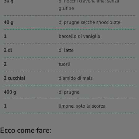
30 g
di fiocchi d'avena aha! senza
glutine
40 g
di prugne secche snocciolate
1
baccello di vaniglia
2 dl
di latte
2
tuorli
2 cucchiai
d’amido di mais
400 g
di prugne
1
limone, solo la scorza
Ecco come fare: