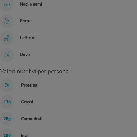
Noci e semi
Frutta
Latticini
Uova
Valori nutritivi per persona
7g
Proteina
13g
Grassi
26g
Carboidrati
260
kcal