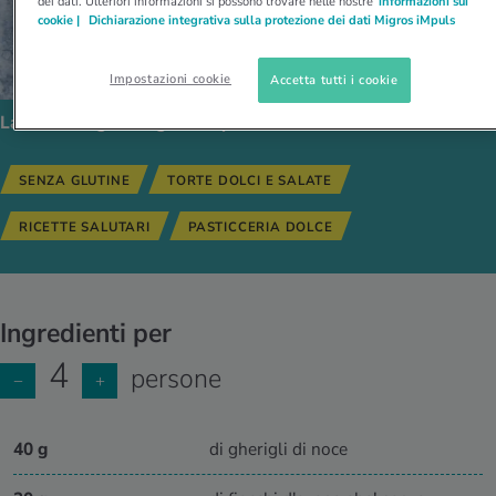
dei dati. Ulteriori informazioni si possono trovare nelle nostre
informazioni sui
cookie |
Dichiarazione integrativa sulla protezione dei dati Migros iMpuls
Impostazioni cookie
Accetta tutti i cookie
La ricetta segue i seguenti tipi di alimentazione:
SENZA GLUTINE
TORTE DOLCI E SALATE
RICETTE SALUTARI
PASTICCERIA DOLCE
Ingredienti per
4
persone
−
+
40 g
di gherigli di noce