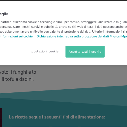
e zenzero al tofu
eglio.
i partner utilizziamo cookie e tecnologie simili per fornire, proteggere, analizzare e migliora
 personalizzare i nostri servizi e pubblicità, anche su siti web di terzi. I dati possono anche es
potrebbero non avere un livello equivalente di protezione dei dati. Ulteriori informazioni si
informazioni sui cookie |
Dichiarazione integrativa sulla protezione dei dati Migros iMp
Impostazioni cookie
Accetta tutti i cookie
olo, i funghi e lo
il tofu a dadini.
La ricetta segue i seguenti tipi di alimentazione: