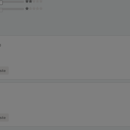
o
ste
ste