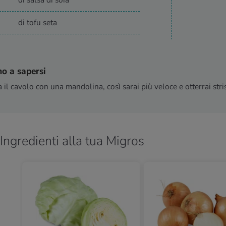
di salsa di soia
di tofu seta
o a sapersi
a il cavolo con una mandolina, così sarai più veloce e otterrai stri
Ingredienti alla tua Migros