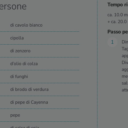
ersone
Tempo ri
ca. 10.0 m
+ ca. 20.0
di cavolo bianco
Passo pe
cipolla
Dim
Tag
di zenzero
app
Div
d’olio di colza
agg
med
di funghi
sal
di brodo di verdura
att
di pepe di Cayenna
pepe