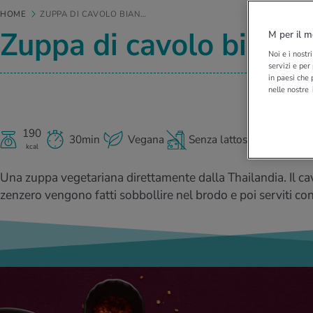
HOME
ZUPPA DI CAVOLO BIAN…
Zuppa di cavolo bianco 
M per il m
Noi e i nostr
servizi e per
in paesi che 
nelle nostre
190
30min
Vegana
Senza lattosio
kcal
Una zuppa vegetariana direttamente dalla Thailandia. Il cav
zenzero vengono fatti sobbollire nel brodo e poi serviti con 