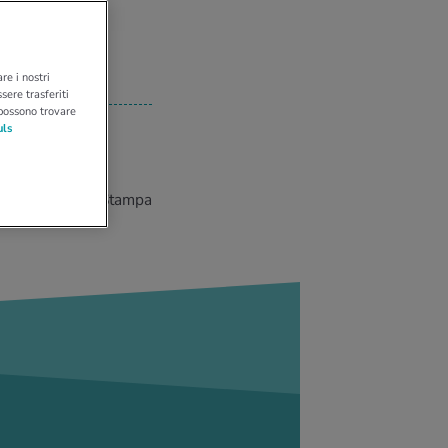
re i nostri
sere trasferiti
 possono trovare
uls
Stampa