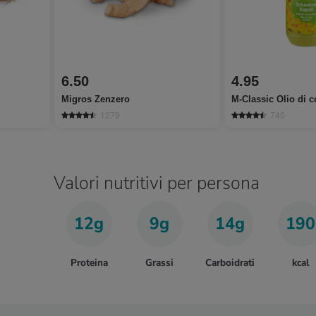
6.50
4.95
Migros Zenzero
M-Classic Olio di c
1279
740
Valori nutritivi per persona
12g
9g
14g
190
Proteina
Grassi
Carboidrati
kcal