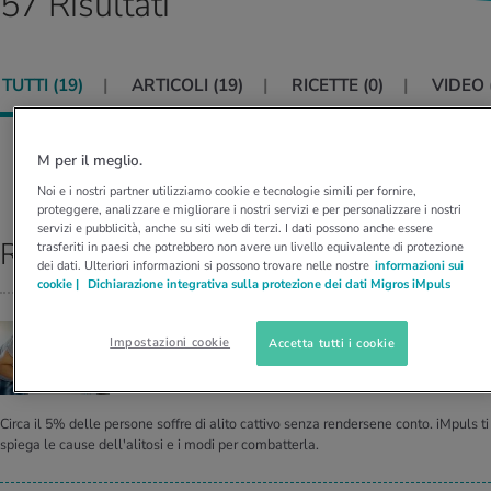
57 Risultati
I D’ATTUALITÀ NELL’AMBITO SERVIZIO
rgie e intolleranze
t invernali
no
te delle donne
Offerte
TUTTI (
19
)
ARTICOLI (
19
)
RICETTE (
0
)
VIDEO 
enti
ess
essere
rbi fisici
Tool, test e quiz
anze nutritive
oscenze mediche
M per il meglio.
I D’ATTUALITÀ NELL’AMBITO MOVIMENTO
I D’ATTUALITÀ NELL’AMBITO RILASSAMENTO
Ordina per:
RILEVANZA
Noi e i nostri partner utilizziamo cookie e tecnologie simili per fornire,
Calcola il consumo calorico
Lavoro e salute
proteggere, analizzare e migliorare i nostri servizi e per personalizzare i nostri
I D’ATTUALITÀ NELL’AMBITO ALIMENTAZIONE
I D’ATTUALITÀ NELL’AMBITO MEDICINA
servizi e pubblicità, anche su siti web di terzi. I dati possono anche essere
Risultati top
trasferiti in paesi che potrebbero non avere un livello equivalente di protezione
Calcolatore BMI
Abbassare la pressione sanguigna
dei dati. Ulteriori informazioni si possono trovare nelle nostre
informazioni sui
Corsa & Jogging
Rilassamento attivo
cookie |
Dichiarazione integrativa sulla protezione dei dati Migros iMpuls
Fabbisogno calorico
Dolori ai nervi
ALITO CATTIVO
Impostazioni cookie
Accetta tutti i cookie
Cos'è que­sto odore?
Circa il 5% delle persone soffre di alito cattivo senza rendersene conto. iMpuls ti
spiega le cause dell'alitosi e i modi per combatterla.