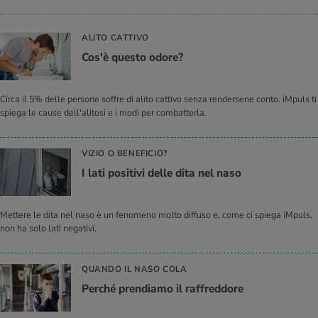
ALITO CATTIVO
Cos'è que­sto odore?
Circa il 5% delle persone soffre di alito cattivo senza rendersene conto. iMpuls ti
spiega le cause dell'alitosi e i modi per combatterla.
VIZIO O BENEFICIO?
I lati po­si­ti­vi delle dita nel naso
Mettere le dita nel naso è un fenomeno molto diffuso e, come ci spiega iMpuls,
non ha solo lati negativi.
QUANDO IL NASO COLA
Per­ché pren­dia­mo il raf­fred­do­re