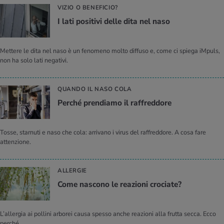
VIZIO O BENEFICIO?
I lati po­si­ti­vi delle dita nel naso
Mettere le dita nel naso è un fenomeno molto diffuso e, come ci spiega iMpuls,
non ha solo lati negativi.
QUANDO IL NASO COLA
Per­ché pren­dia­mo il raf­fred­do­re
Tosse, starnuti e naso che cola: arrivano i virus del raffreddore. A cosa fare
attenzione.
ALLERGIE
Come na­sco­no le rea­zio­ni cro­cia­te?
L’allergia ai pollini arborei causa spesso anche reazioni alla frutta secca. Ecco
perché.