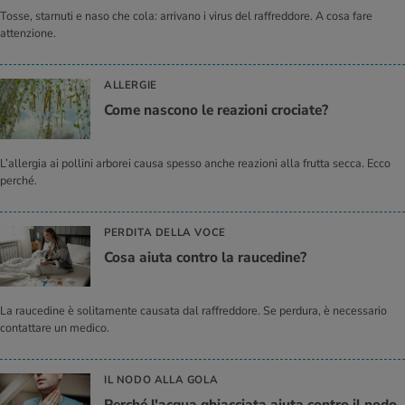
Tosse, starnuti e naso che cola: arrivano i virus del raffreddore. A cosa fare
attenzione.
ALLERGIE
Come na­sco­no le rea­zio­ni cro­cia­te?
L’allergia ai pollini arborei causa spesso anche reazioni alla frutta secca. Ecco
perché.
PERDITA DELLA VOCE
Cosa aiuta con­tro la rau­ce­di­ne?
La raucedine è solitamente causata dal raffreddore. Se perdura, è necessario
contattare un medico.
IL NODO ALLA GOLA