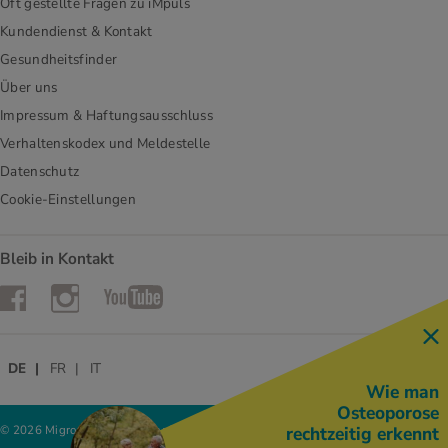
Oft gestellte Fragen zu iMpuls
Kundendienst & Kontakt
Gesundheitsfinder
Über uns
Impressum & Haftungsausschluss
Verhaltenskodex und Meldestelle
Datenschutz
Cookie-Einstellungen
Bleib in Kontakt
Instagram
Facebook
YouTube
DE
FR
IT
Wie man
Osteoporose
© 2026 Migros-Genossenschafts-Bund
rechtzeitig erkennt