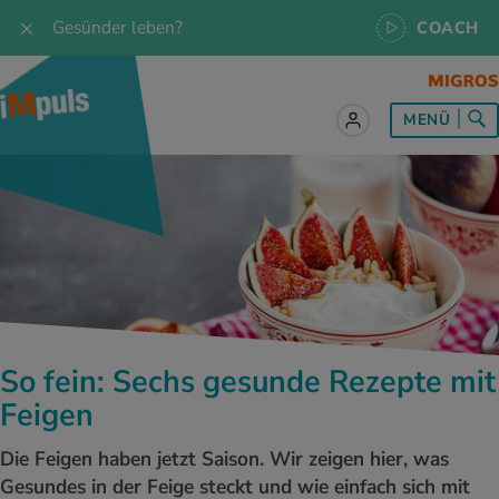
Gesünder leben?
COACH
MENÜ
lles zum Thema Ernährung
lles zum Thema Bewegung
lles zum Thema Entspannung
les zum Thema Medizin
les zum Thema Services
 Rezepte
twissen
pannung im Alltag
ndheitsprävention
ebote
ährungswissen
ing & Jogging
niken
nd im Alltag
s, Test & Quizze
So fein: Sechs gesunde Rezepte mit
lgewicht
or & Outdoor
a
tmedizin
tbewerbe
Feigen
undes Essen
 & Biken
-Life Balance
kheiten
 iMpuls
Die Feigen haben jetzt Saison. Wir zeigen hier, was
Gesundes in der Feige steckt und wie einfach sich mit
ährungsformen
dern
ss
medizin