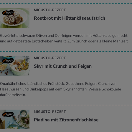
MIGUSTO-REZEPT
Röst­brot mit Hüt­ten­kä­se­auf­strich
Gewürfelte schwarze Oliven und Dörrfeigen werden mit Hüttenkäse gemischt
und auf getoastete Brotscheiben verteilt. Zum Brunch oder als kleine Mahlzeit.
MIGUSTO-REZEPT
Skyr mit Crunch und Fei­gen
Quarkähnliches isländisches Frühstück. Gebackene Feigen, Crunch von
Haselnüssen und Dinkelpops auf dem Skyr anrichten. Weisse Schokolade
darüberbröseln.
MIGUSTO-REZEPT
Pia­di­na mit Zi­tro­nen­frisch­kä­se