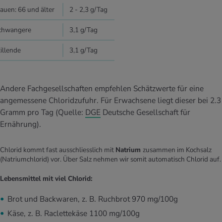
rauen: 66 und älter
2 - 2,3 g/Tag
chwangere
3,1 g/Tag
illende
3,1 g/Tag
Andere Fachgesellschaften empfehlen Schätzwerte für eine
angemessene Chloridzufuhr. Für Erwachsene liegt dieser bei 2.3
Gramm pro Tag (Quelle:
DGE
Deutsche Gesellschaft für
Ernährung).
Chlorid kommt fast ausschliesslich mit
Natrium
zusammen im Kochsalz
(Natriumchlorid) vor. Über Salz nehmen wir somit automatisch Chlorid auf.
Lebensmittel mit viel Chlorid:
Brot und Backwaren, z. B. Ruchbrot 970 mg/100g
Käse, z. B. Raclettekäse 1100 mg/100g