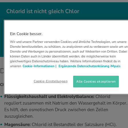
Chlorid ist nicht gleich Chlor
Chlorid (chemisch: Cl⁻):
lebenswichtiger Mineralstoff
und Elektrolyt, z. B. in Blut, Zellflüssigkeit, Magensaft
Ein Cookie besser.
Chlor (chemisch: Cl₂):
giftiges Gas, für Industrie oder
Wir und unsere Partner verwenden Cookies und ähnliche Technologien, um unsere
Wasserdesinfektion
Dienste bereitzustellen, zu schützen, zu analysieren und zu verbessern sowie um un
Dienste und Werbungen zu personalisieren, auch auf Webseiten von Dritten. Dabei
können Daten auch in Länder übermittelt werden, die möglicherweise kein
gleichwertiges Datenschutzniveau haben. Weitere Informationen findest du in
unseren
Cookie-Informationen |
Ergänzende Datenschutzerklärung iMpuls
Die Funktion von Chlorid im Körper
Cookie-Einstellungen
Alle Cookies akzeptieren
Chlorid erfüllt mehrere zentrale Aufgaben:
Flüssigkeitshaushalt und Elektrolytbalance:
Chlorid
reguliert zusammen mit Natrium den Wassergehalt im Körper.
Es hilft, den osmotischen Druck zwischen den Zellen
auszugleichen.
Magensäure:
Chlorid ist Bestandteil der Salzsäure (HCl).