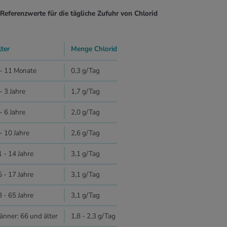
Referenzwerte für die tägliche Zufuhr von Chlorid
lter
Menge Chlorid
 - 11 Monate
0,3 g/Tag
- 3 Jahre
1,7 g/Tag
- 6 Jahre
2,0 g/Tag
- 10 Jahre
2,6 g/Tag
 - 14 Jahre
3,1 g/Tag
 - 17 Jahre
3,1 g/Tag
 - 65 Jahre
3,1 g/Tag
änner: 66 und älter
1,8 - 2,3 g/Tag