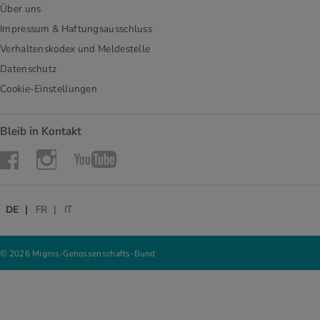
Über uns
Impressum & Haftungsausschluss
Verhaltenskodex und Meldestelle
Datenschutz
Cookie-Einstellungen
Bleib in Kontakt
Instagram
Facebook
YouTube
DE
FR
IT
© 2026 Migros-Genossenschafts-Bund