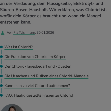
UELLE THEMEN IM BEREICH SERVICES
an der Verdauung, dem Flüssigkeits-, Elektrolyt- und
rgien & Intoleranzen
ersport
afen
engesundheit
Säuren-Basen-Haushalt. Wir erklären, was Chlorid ist,
Angebote
wofür dein Körper es braucht und wann ein Mangel
ungsmittel
ess
lness
chwerden
entstehen kann.
Tools, Test & Quizze
Von
Pia Teichmann
, 30.01.2026
stoffe
zinisches Wissen
UELLE THEMEN IM BEREICH BEWEGUNG
UELLE THEMEN IM BEREICH ENTSPANNUNG
Kalorienverbrauch berechnen
Glücklich sein
Was ist Chlorid?
UELLE THEMEN IM BEREICH ERNÄHRUNG
UELLE THEMEN IM BEREICH MEDIZIN
Die Funktion von Chlorid im Körper
BMI berechnen
Mund- & Zahnpflege
Personal Health Coaching
Personal Health Coaching
Der Chlorid-Tagesbedarf und -Quellen
Personal Health Coaching
Personal Health Coaching
Die Ursachen und Risiken eines Chlorid-Mangels
Kann man zu viel Chlorid aufnehmen?
FAQ: Häufig gestellte Fragen zu Chlorid