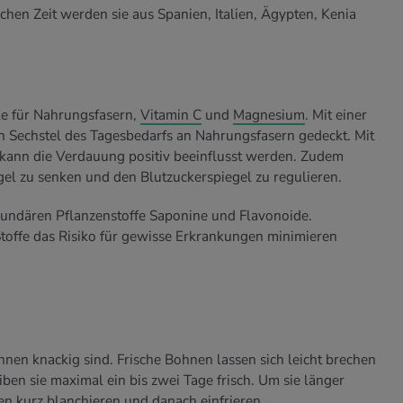
ichen Zeit werden sie aus Spanien, Italien, Ägypten, Kenia
le für Nahrungsfasern,
Vitamin C
und
Magnesium
. Mit einer
n Sechstel des Tagesbedarfs an Nahrungsfasern gedeckt. Mit
kann die Verdauung positiv beeinflusst werden. Zudem
gel zu senken und den Blutzuckerspiegel zu regulieren.
undären Pflanzenstoffe Saponine und Flavonoide.
Stoffe das Risiko für gewisse Erkrankungen minimieren
hnen knackig sind. Frische Bohnen lassen sich leicht brechen
ben sie maximal ein bis zwei Tage frisch. Um sie länger
n kurz blanchieren und danach einfrieren.