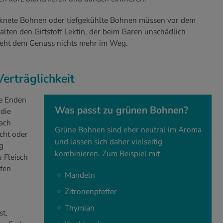
cknete Bohnen oder tiefgekühlte Bohnen müssen vor dem
lten den Giftstoff Lektin, der beim Garen unschädlich
teht dem Genuss nichts mehr im Weg.
erträglichkeit
ie Enden
Was passt zu grünen Bohnen?
 die
nach
Grüne Bohnen sind eher neutral im Aroma
cht oder
und lassen sich daher vielseitig
g
kombinieren. Zum Beispiel mit
u Fleisch
pfen
Mandeln
Zitronenpfeffer
Thymian
st,