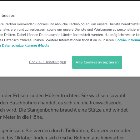
: knackiger Genuss
 besser.
re Partner verwenden Cookies und ähnliche Technologien, um unsere Dienste bereitzustell
m Inhalt
 analysieren und zu verbessern sowie um unsere Dienste und Werbungen zu personalisieren
n Dritten. Dabei können Daten auch in Länder übermittelt werden, die möglicherweise ke
es Datenschutzniveau haben. Weitere Informationen findest du in unseren
Cookie-Informa
 Datenschutzerklärung iMpuls
ne gilt als eine der ältesten Kulturpflanzen der
ika aus fand sie den Weg zu uns.
Cookie-Einstellungen
Alle Cookies akzeptieren
 oder Erbsen zu den Hülsenfrüchten. Sie wachsen sowohl
 den Buschbohnen handelt es sich um die freiwachsende
och wird. Die Stangenbohne braucht eine Stütze und windet
r Meter in die Höhe.
r geniessen. Sie werden durch Tiefkühlen, Konservieren oder
ni bis Oktober finden sich frische Bohnen aus heimischer