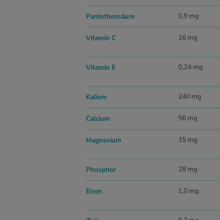
0,9 mg
Pantothensäure
16 mg
Vitamin C
0,24 mg
Vitamin E
240 mg
Kalium
56 mg
Calcium
15 mg
Magnesium
28 mg
Phosphor
1,0 mg
Eisen