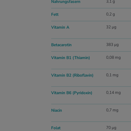
3,1 g
Nahrungsfasern
0,2 g
Fett
32 µg
Vitamin A
383 µg
Betacarotin
0,08 mg
Vitamin B1 (Thiamin)
0,1 mg
Vitamin B2 (Riboflavin)
0,14 mg
Vitamin B6 (Pyridoxin)
0,7 mg
Niacin
70 µg
Folat