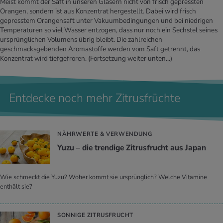
Meist kommt der Saft in unseren Gläsern nicht von frisch gepressten
Orangen, sondern ist aus Konzentrat hergestellt. Dabei wird frisch
gepresstem Orangensaft unter Vakuumbedingungen und bei niedrigen
Temperaturen so viel Wasser entzogen, dass nur noch ein Sechstel seines
ursprünglichen Volumens übrig bleibt. Die zahlreichen
geschmacksgebenden Aromastoffe werden vom Saft getrennt, das
Konzentrat wird tiefgefroren.
(Fortsetzung weiter unten...)
Entdecke noch mehr Zitrusfrüchte
NÄHRWERTE & VERWENDUNG
Yuzu – die tren­di­ge Zi­trus­frucht aus Japan
Wie schmeckt die Yuzu? Woher kommt sie ursprünglich? Welche Vitamine
enthält sie?
SONNIGE ZITRUSFRUCHT