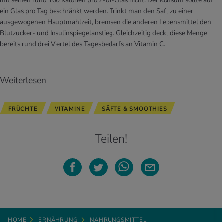
mit seinen rund 100 Kalorien pro 2-dl-Glas nicht. Der Konsum sollte auf
ein Glas pro Tag beschränkt werden. Trinkt man den Saft zu einer
ausgewogenen Hauptmahlzeit, bremsen die anderen Lebensmittel den
Blutzucker- und Insulinspiegelanstieg. Gleichzeitig deckt diese Menge
bereits rund drei Viertel des Tagesbedarfs an Vitamin C.
Weiterlesen
FRÜCHTE
VITAMINE
SÄFTE & SMOOTHIES
Teilen!
HOME
ERNÄHRUNG
NAHRUNGSMITTEL