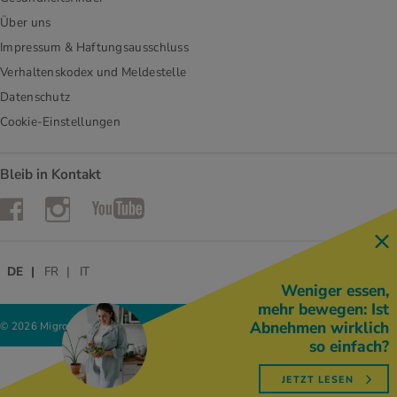
Über uns
Impressum & Haftungsausschluss
Verhaltenskodex und Meldestelle
Datenschutz
Cookie-Einstellungen
Bleib in Kontakt
Instagram
Facebook
YouTube
DE
FR
IT
Weniger essen,
mehr bewegen: Ist
Abnehmen wirklich
© 2026 Migros-Genossenschafts-Bund
so einfach?
JETZT LESEN