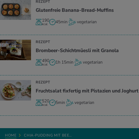
REZEPT
Glutenfreie Banana-Bread-Muffins
190
45min
vegetarian
kcal
REZEPT
Brombeer-Schichtmüesli mit Granola
490
1h 15min
vegetarian
kcal
REZEPT
Fruchtsalat fixfertig mit Pistazien und Joghurt
520
5min
vegetarian
kcal
HOME
CHIA-PUDDING MIT BEE…