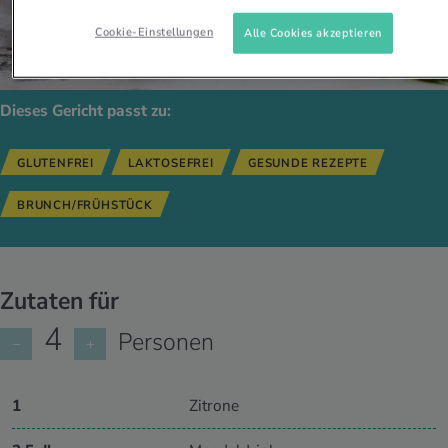
Cookie-Einstellungen
Alle Cookies akzeptieren
Dieses Gericht passt zu:
GLUTENFREI
LAKTOSEFREI
GESUNDE REZEPTE
BRUNCH/FRÜHSTÜCK
Zutaten für
4
Personen
−
+
1
Zitrone