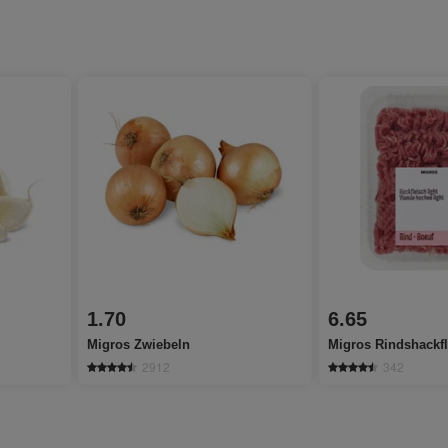
1.70
6.65
Migros Zwiebeln
Migros Rindshackfl
2912
342