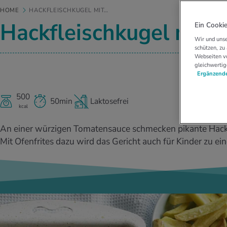
HOME
HACKFLEISCHKUGEL MIT…
Hackfleischkugel mit 
Ein Cookie
Wir und unse
schützen, zu
Webseiten vo
gleichwertig
Ergänzende
500
50min
Laktosefrei
kcal
An einer würzigen Tomatensauce schmecken pikante Hackf
Mit Ofenfrites dazu wird das Gericht auch für Kinder zu ei