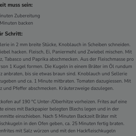
eit muss sein:
Minuten Zubereitung
0 Minuten backen
ür Schritt:
lerie in 2 mm breite Stücke, Knoblauch in Scheiben schneiden.
ebel hacken. Fleisch, Ei, Paniermehl und Zwiebel mischen. Mit
lz, Tabasco und Paprika abschmecken. Aus der Fleischmasse pro
rson 1 Kugel formen. Die Kugeln in einem Bräter im Öl rundum
z anbraten, bis sie etwas braun sind. Knoblauch und Sellerie
ugeben und ca. 1 Minute mitbraten. Tomaten dazugiessen. Mit
lz und Pfeffer abschmecken. Kräuterzweige dazulegen.
kofen auf 190 °C Unter-/Oberhitze vorheizen. Frites auf eine
te eines mit Backpapier belegten Blechs legen und in der
nmitte einschieben. Nach 5 Minuten Backzeit Bräter mit
ischkugeln in den Ofen geben, ca. 25 Minuten fertig braten.
nfrites mit Salz würzen und mit den Hackfleischkugeln