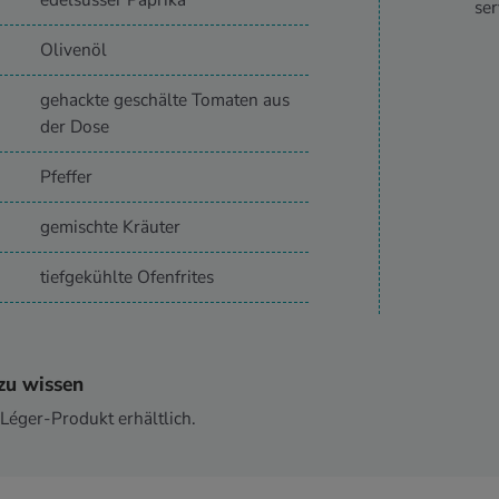
edelsüsser Paprika
ser
Olivenöl
gehackte geschälte Tomaten aus
der Dose
Pfeffer
gemischte Kräuter
tiefgekühlte Ofenfrites
zu wissen
 Léger-Produkt erhältlich.