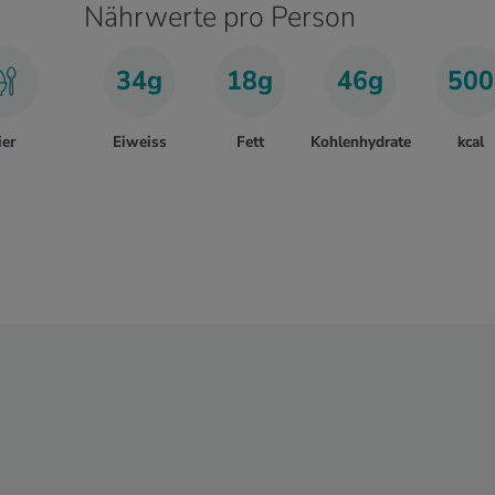
Nährwerte pro Person
34g
18g
46g
500
ier
Eiweiss
Fett
Kohlenhydrate
kcal