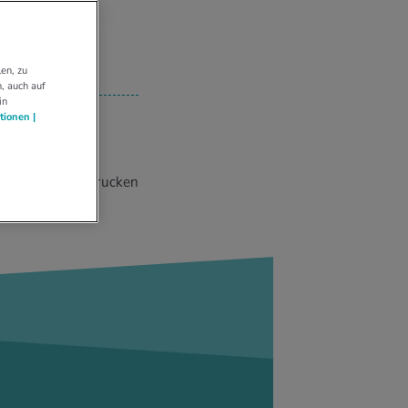
en, zu
, auch auf
in
tionen |
Drucken