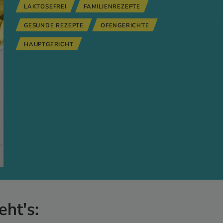
LAKTOSEFREI
FAMILIENREZEPTE
GESUNDE REZEPTE
OFENGERICHTE
HAUPTGERICHT
eht's: