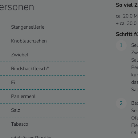
ersonen
So viel Z
ca. 20.0 
+ ca. 30.
Stangensellerie
Schritt f
Knoblauchzehen
Sel
Zwi
Zwiebel
Sa
Pe
Rindshackfleisch*
kur
daz
Ei
Sa
Paniermehl
Bac
Salz
Sei
Ofe
Tabasco
Fle
Ofe