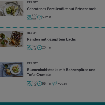
REZEPT
Gebratenes Forellenfilet auf Erbsenstock
620
50min
kcal
REZEPT
Randen mit gezupftem Lachs
620
20min
kcal
REZEPT
Blumenkohlsteaks mit Bohnenpüree und
Tofu-Crumble
450
55min
vegan
kcal