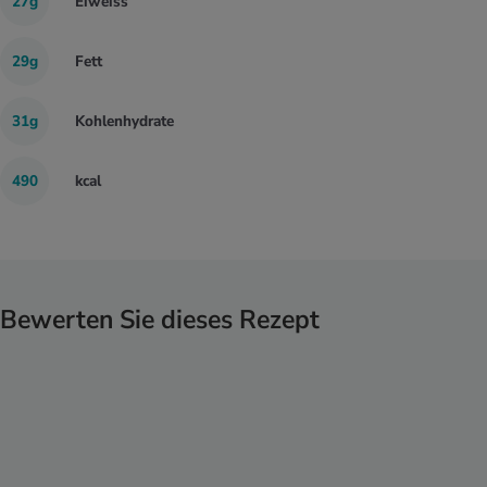
27g
Eiweiss
29g
Fett
31g
Kohlenhydrate
490
kcal
Bewerten Sie dieses Rezept