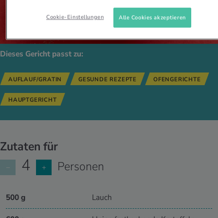
Cookie-Einstellungen
Alle Cookies akzeptieren
Dieses Gericht passt zu:
AUFLAUF/GRATIN
GESUNDE REZEPTE
OFENGERICHTE
HAUPTGERICHT
Zutaten für
4
Personen
−
+
500 g
Lauch