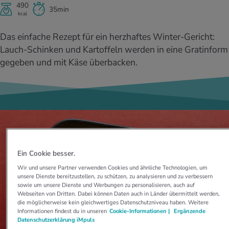
UELLE THEMEN IM BEREICH SERVICES
490
35min
kcal
rgien & Intoleranzen
ersport
afen
engesundheit
Angebote
Das einfache Rezept für ein herzhaftes Winter-Gericht:
ungsmittel
ess
lness
chwerden
Lauch-Schinken und Kartoffeln werden in eine Gratinform
Tools, Test & Quizze
gegeben und mit Käse überbacken.
stoffe
zinisches Wissen
UELLE THEMEN IM BEREICH BEWEGUNG
UELLE THEMEN IM BEREICH ENTSPANNUNG
Kalorienverbrauch berechnen
Glücklich sein
UELLE THEMEN IM BEREICH ERNÄHRUNG
UELLE THEMEN IM BEREICH MEDIZIN
BMI berechnen
Mund- & Zahnpflege
Personal Health Coaching
Personal Health Coaching
Personal Health Coaching
Personal Health Coaching
Ein Cookie besser.
Wir und unsere Partner verwenden Cookies und ähnliche Technologien, um
unsere Dienste bereitzustellen, zu schützen, zu analysieren und zu verbessern
sowie um unsere Dienste und Werbungen zu personalisieren, auch auf
Webseiten von Dritten. Dabei können Daten auch in Länder übermittelt werden,
die möglicherweise kein gleichwertiges Datenschutzniveau haben. Weitere
Informationen findest du in unseren
Cookie-Informationen |
Ergänzende
Datenschutzerklärung iMpuls