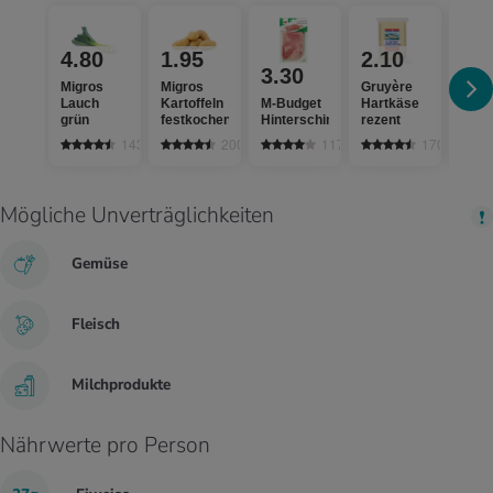
4.80
1.95
2.10
1.
3.30
Migros
Migros
Gruyère
Jura
Lauch
Kartoffeln
M-Budget
Hartkäse
Salz
grün
festkochend
Hinterschinken
rezent
jodie
fluor
1436
2000
1172
1703
Mögliche Unverträglichkeiten
Gemüse
Fleisch
Milchprodukte
Nährwerte pro Person