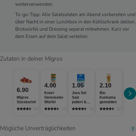
weiterverwenden.
To-go-Tipp: Alle Salatzutaten am Abend vorbereiten und
über Nacht in einer Lunchbox in den Kühlschrank stellen.
Brotwürfel und Dressing separat mitnehmen. Kurz vor
dem Essen auf dem Salat verteilen.
Zutaten in deiner Migros
4.00
1.05
2.10
Aktue
6.90
Tage
Knorr
Jura Sel
Bio
Migros
Gemüsebouillon
Salz
Kurkuma
Bio
Süsskartoffeln
Würfel
jodiert &
gemahlen
Lime
fluoridiert
535
174
1236
222
Mögliche Unverträglichkeiten