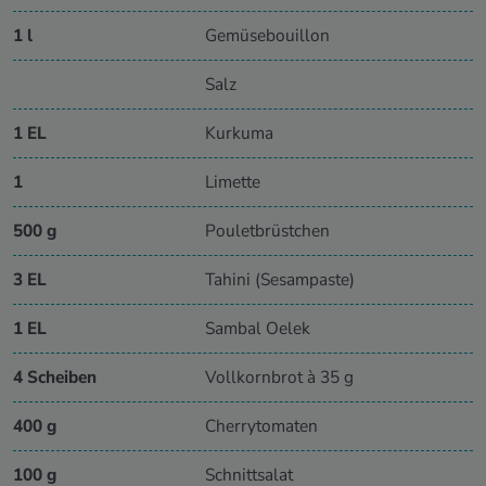
1 l
Gemüsebouillon
Salz
1 EL
Kurkuma
1
Limette
500 g
Pouletbrüstchen
3 EL
Tahini (Sesampaste)
1 EL
Sambal Oelek
4 Scheiben
Vollkornbrot à 35 g
400 g
Cherrytomaten
100 g
Schnittsalat