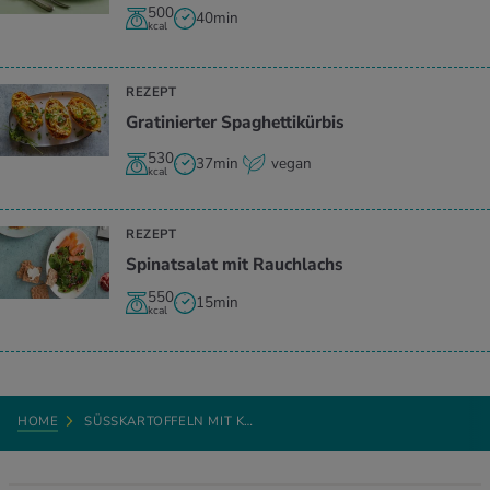
500
40min
kcal
REZEPT
Gratinierter Spaghettikürbis
530
37min
vegan
kcal
REZEPT
Spinatsalat mit Rauchlachs
550
15min
kcal
HOME
SÜSSKARTOFFELN MIT K…