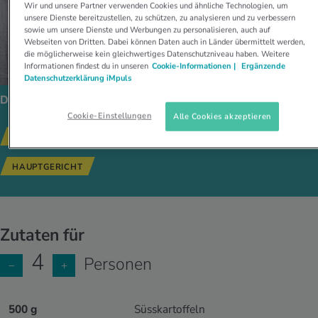
Wir und unsere Partner verwenden Cookies und ähnliche Technologien, um
unsere Dienste bereitzustellen, zu schützen, zu analysieren und zu verbessern
sowie um unsere Dienste und Werbungen zu personalisieren, auch auf
Webseiten von Dritten. Dabei können Daten auch in Länder übermittelt werden,
die möglicherweise kein gleichwertiges Datenschutzniveau haben. Weitere
Informationen findest du in unseren
Cookie-Informationen |
Ergänzende
Datenschutzerklärung iMpuls
Dieses Gericht passt zu:
Cookie-Einstellungen
Alle Cookies akzeptieren
GESUNDE REZEPTE
SALAT
BOWLS
HAUPTGERICHT
Zutaten für
4
Personen
−
+
500 g
Süsskartoffeln