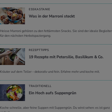
ESSKASTANIE
Was in der Mar­ro­ni steckt
Heisse Marroni gehören zu den fettärmsten Snacks. Sie sind der ideale Begleiter
für den nächsten Herbstspaziergang.
REZEPTTIPPS
19 Re­zep­te mit Pe­ter­si­lie, Ba­si­li­kum & Co.
Kräuter auf dem Teller – dekorativ und fein. Erfahre mehr und koche mit.
TRADITIONELL
Ein Hoch aufs Sup­pen­grün
Koche schnelle, aber feine Suppen mit Suppengrün. Du wirst sehen: es ist ganz