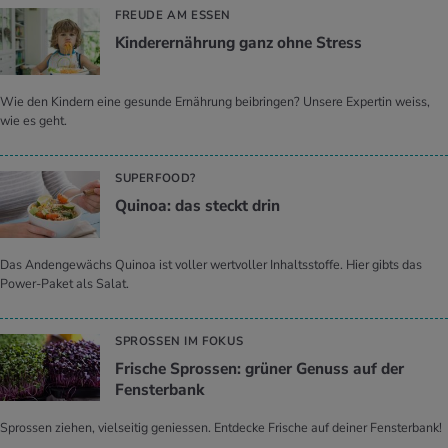
FREUDE AM ESSEN
Kin­der­er­näh­rung ganz ohne Stress
Wie den Kindern eine gesunde Ernährung beibringen? Unsere Expertin weiss,
wie es geht.
SUPERFOOD?
Qui­noa: das steckt drin
Das Andengewächs Quinoa ist voller wertvoller Inhaltsstoffe. Hier gibts das
Power-Paket als Salat.
SPROSSEN IM FOKUS
Fri­sche Spros­sen: grü­ner Ge­nuss auf der
Fens­ter­bank
Sprossen ziehen, vielseitig geniessen. Entdecke Frische auf deiner Fensterbank!