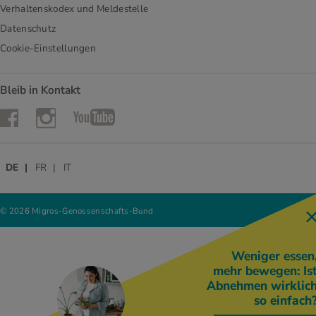
Verhaltenskodex und Meldestelle
Datenschutz
Cookie-Einstellungen
Bleib in Kontakt
Instagram
Facebook
YouTube
DE
FR
IT
© 2026 Migros-Genossenschafts-Bund
Weniger essen
mehr bewegen: Is
Abnehmen wirklic
so einfach