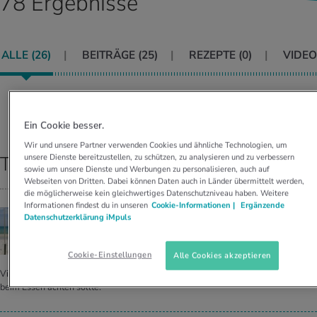
78 Ergebnisse
UELLE THEMEN IM BEREICH SERVICES
rgien & Intoleranzen
ersport
afen
engesundheit
Angebote
ALLE (
26
)
BEITRÄGE (
25
)
REZEPTE (
0
)
VIDEO
ungsmittel
ess
lness
chwerden
Tools, Test & Quizze
stoffe
zinisches Wissen
UELLE THEMEN IM BEREICH BEWEGUNG
UELLE THEMEN IM BEREICH ENTSPANNUNG
Sortieren nach:
RELEVANZ
Ein Cookie besser.
Kalorienverbrauch berechnen
Glücklich sein
UELLE THEMEN IM BEREICH ERNÄHRUNG
UELLE THEMEN IM BEREICH MEDIZIN
Wir und unsere Partner verwenden Cookies und ähnliche Technologien, um
unsere Dienste bereitzustellen, zu schützen, zu analysieren und zu verbessern
Top Ergebnisse
BMI berechnen
Mund- & Zahnpflege
sowie um unsere Dienste und Werbungen zu personalisieren, auch auf
Personal Health Coaching
Personal Health Coaching
Webseiten von Dritten. Dabei können Daten auch in Länder übermittelt werden,
die möglicherweise kein gleichwertiges Datenschutzniveau haben. Weitere
Informationen findest du in unseren
Cookie-Informationen |
Ergänzende
Personal Health Coaching
Personal Health Coaching
GESUNDE REISETIPPS
Datenschutzerklärung iMpuls
Was essen in den Fe­ri­en im Süden?
Cookie-Einstellungen
Alle Cookies akzeptieren
Viele zieht es in den Sommerferien in den Süden. Ein Arzt sagt, worauf man dort
beim Essen achten sollte.