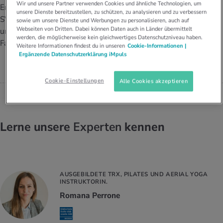
UELLE THEMEN IM BEREICH SERVICES
Wir und unsere Partner verwenden Cookies und ähnliche Technologien, um
Ernährungsberater/innen
unsere Dienste bereitzustellen, zu schützen, zu analysieren und zu verbessern
ERNÄHRUNGSBERATER MSC UND
rgien & Intoleranzen
ersport
afen
engesundheit
SVDE und Dozent Ernährung
Angebote
sowie um unsere Dienste und Werbungen zu personalisieren, auch auf
PRÄSIDENT DES
Webseiten von Dritten. Dabei können Daten auch in Länder übermittelt
und Diätetik an der
SCHWEIZERISCHEN VERBANDS
werden, die möglicherweise kein gleichwertiges Datenschutzniveau haben.
DER
ungsmittel
ess
lness
chwerden
Fachhochschule Bern.
ERNÄHRUNGSBERATER/INNEN
Weitere Informationen findest du in unseren
Cookie-Informationen |
Tools, Test & Quizze
SVDE
Ergänzende Datenschutzerklärung iMpuls
Adrian Rufener
stoffe
zinisches Wissen
UELLE THEMEN IM BEREICH BEWEGUNG
UELLE THEMEN IM BEREICH ENTSPANNUNG
Cookie-Einstellungen
Alle Cookies akzeptieren
Kalorienverbrauch berechnen
Glücklich sein
UELLE THEMEN IM BEREICH ERNÄHRUNG
UELLE THEMEN IM BEREICH MEDIZIN
BMI berechnen
Mund- & Zahnpflege
Lerne unsere
Experten
kennen
Personal Health Coaching
Personal Health Coaching
Personal Health Coaching
Personal Health Coaching
AUSGEBILDETE TRX, PILATES UND AERIAL YOGA
INSTRUKTORIN.
Romana Perrone