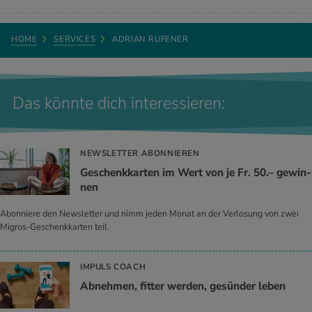
HOME
SERVICES
ADRIAN RUFENER
Das könnte dich interessieren:
NEWSLETTER ABONNIEREN
Ge­schenk­kar­ten im Wert von je Fr. 50.– ge­win­
nen
Abonniere den Newsletter und nimm jeden Monat an der Verlosung von zwei
Migros-Geschenkkarten teil.
IMPULS COACH
Ab­neh­men, fit­ter wer­den, ge­sün­der leben