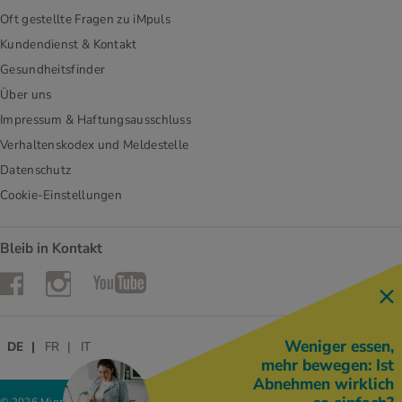
Oft gestellte Fragen zu iMpuls
Kundendienst & Kontakt
Gesundheitsfinder
Über uns
Impressum & Haftungsausschluss
Verhaltenskodex und Meldestelle
Datenschutz
Cookie-Einstellungen
Bleib in Kontakt
Instagram
Facebook
YouTube
Weniger essen,
DE
FR
IT
mehr bewegen: Ist
Abnehmen wirklich
© 2026 Migros-Genossenschafts-Bund