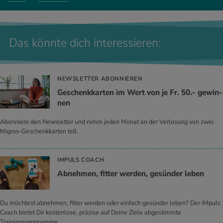
Das könnte dich interessieren:
NEWSLETTER ABONNIEREN
Ge­schenk­kar­ten im Wert von je Fr. 50.– ge­win­
nen
Abonniere den Newsletter und nimm jeden Monat an der Verlosung von zwei
Migros-Geschenkkarten teil.
IMPULS COACH
Ab­neh­men, fit­ter wer­den, ge­sün­der leben
Du möchtest abnehmen, fitter werden oder einfach gesünder leben? Der iMpuls
Coach bietet Dir kostenlose, präzise auf Deine Ziele abgestimmte
Trainingsprogramme.