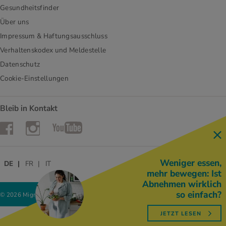
Gesundheitsfinder
Über uns
Impressum & Haftungsausschluss
Verhaltenskodex und Meldestelle
Datenschutz
Cookie-Einstellungen
Bleib in Kontakt
Instagram
Facebook
YouTube
Weniger essen,
DE
FR
IT
mehr bewegen: Ist
Abnehmen wirklich
so einfach?
© 2026 Migros-Genossenschafts-Bund
JETZT LESEN