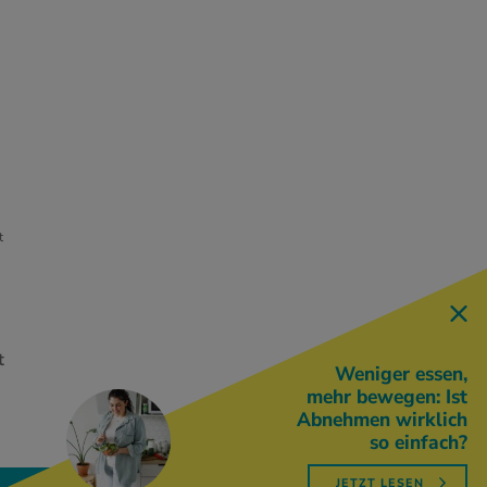
t
t
Weniger essen,
e
mehr bewegen: Ist
Abnehmen wirklich
so einfach?
JETZT LESEN