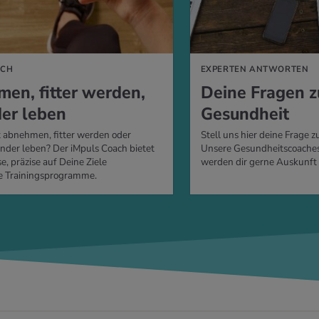
ACH
EXPERTEN ANTWORTEN
men, fit­ter wer­den,
Deine Fra­gen
der leben
Ge­sund­heit
 abnehmen, fitter werden oder
Stell uns hier deine Frage
nder leben? Der iMpuls Coach bietet
Unsere Gesundheitscoache
e, präzise auf Deine Ziele
werden dir gerne Auskunft
 Trainingsprogramme.