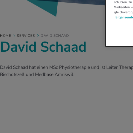
schützen, zu
Webseiten vo
gleichwertig
Ergänzende
HOME
SERVICES
DAVID SCHAAD
David Schaad
David Schaad hat einen MSc Physiotherapie und ist Leiter Thera
Bischofszell und Medbase Amriswil.