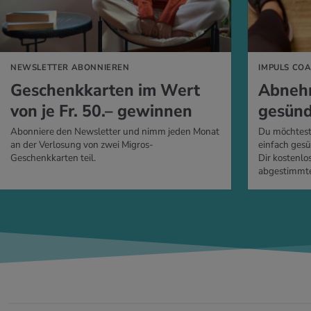
NEWSLETTER ABONNIEREN
IMPULS CO
Ge­schenk­kar­ten im Wert
Ab­neh­
von je Fr. 50.– ge­win­nen
ge­sün­
Abonniere den Newsletter und nimm jeden Monat
Du möchtest
an der Verlosung von zwei Migros-
einfach gesü
Geschenkkarten teil.
Dir kostenlos
abgestimmte