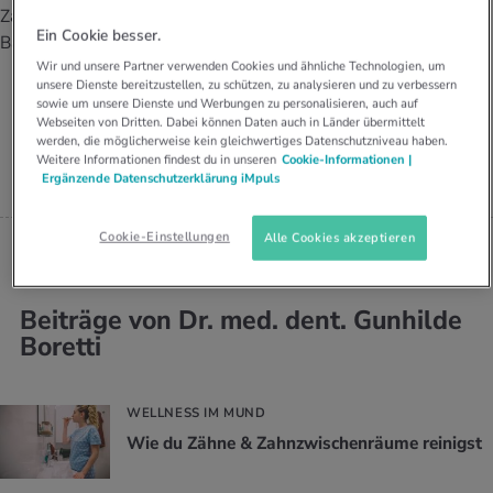
UELLE THEMEN IM BEREICH SERVICES
Zahnarztzentrum.ch Bern
FACHZAHNÄRZTIN
Ein Cookie besser.
rgien & Intoleranzen
ersport
afen
engesundheit
Bahnhof (Medbase Gruppe).
Angebote
PARODONTOLOGIE SSO
Wir und unsere Partner verwenden Cookies und ähnliche Technologien, um
ZAHNARZTZENTRUM.CH BERN
BAHNHOF, MEDBASE GRUPPE
unsere Dienste bereitzustellen, zu schützen, zu analysieren und zu verbessern
ungsmittel
ess
lness
chwerden
sowie um unsere Dienste und Werbungen zu personalisieren, auch auf
Dr. med. dent. Gunhilde
Tools, Test & Quizze
Webseiten von Dritten. Dabei können Daten auch in Länder übermittelt
Boretti
werden, die möglicherweise kein gleichwertiges Datenschutzniveau haben.
stoffe
zinisches Wissen
Weitere Informationen findest du in unseren
Cookie-Informationen |
UELLE THEMEN IM BEREICH BEWEGUNG
UELLE THEMEN IM BEREICH ENTSPANNUNG
Ergänzende Datenschutzerklärung iMpuls
Kalorienverbrauch berechnen
Glücklich sein
UELLE THEMEN IM BEREICH ERNÄHRUNG
UELLE THEMEN IM BEREICH MEDIZIN
Cookie-Einstellungen
Alle Cookies akzeptieren
BMI berechnen
Mund- & Zahnpflege
Personal Health Coaching
Personal Health Coaching
Beiträge von Dr. med. dent. Gunhilde
Personal Health Coaching
Personal Health Coaching
Boretti
WELLNESS IM MUND
Wie du Zähne & Zahn­zwi­schen­räu­me rei­nigst