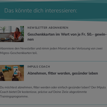
Das könnte dich interessieren:
NEWSLETTER ABONNIEREN
Ge­schenk­kar­ten im Wert von je Fr. 50.– ge­win­
nen
Abonniere den Newsletter und nimm jeden Monat an der Verlosung von zwei
Migros-Geschenkkarten teil.
IMPULS COACH
Ab­neh­men, fit­ter wer­den, ge­sün­der leben
Du möchtest abnehmen, fitter werden oder einfach gesünder leben? Der iMpuls
Coach bietet Dir kostenlose, präzise auf Deine Ziele abgestimmte
Trainingsprogramme.