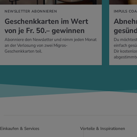
NEWSLETTER ABONNIEREN
IMPULS CO
Ge­schenk­kar­ten im Wert
Ab­neh­
von je Fr. 50.– ge­win­nen
ge­sün­
Abonniere den Newsletter und nimm jeden Monat
Du möchtest
an der Verlosung von zwei Migros-
einfach gesü
Geschenkkarten teil.
Dir kostenlos
abgestimmte
Einkaufen & Services
Vorteile & Inspirationen