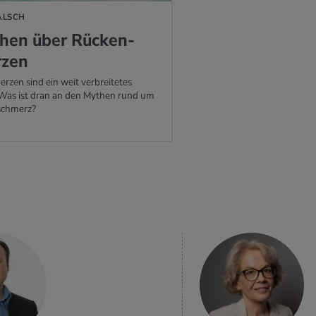
FALSCH
then über Rü­cken­
­zen
zen sind ein weit verbreitetes
as ist dran an den Mythen rund um
schmerz?
MEHR
ERFAHREN