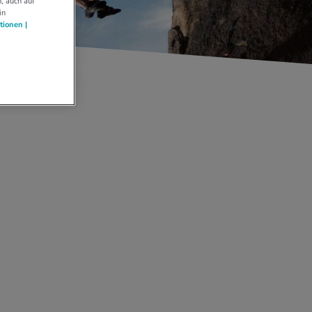
, auch auf
in
tionen |