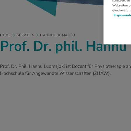
schützen, zu
Webseiten vo
gleichwertig
Ergänzende
HOME
SERVICES
HANNU LUOMAJOKI
Prof. Dr. phil. Hann
Prof. Dr. Phil. Hannu Luomajoki ist Dozent für Physiotherapie a
Hochschule für Angewandte Wissenschaften (ZHAW).