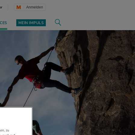
er
Anmelden
CES
MEIN IMPULS
en, zu