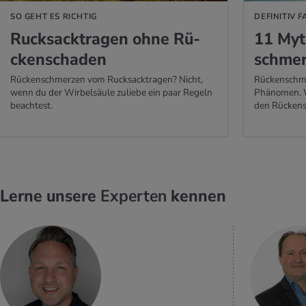
SO GEHT ES RICHTIG
DEFINITIV 
Ruck­sack­tra­gen ohne Rü­
11 My­
cken­scha­den
schmer
Rückenschmerzen vom Rucksacktragen? Nicht,
Rückenschmer
wenn du der Wirbelsäule zuliebe ein paar Regeln
Phänomen. W
beachtest.
den Rücken
Lerne unsere
Experten
kennen
MEHR
ERFAHREN