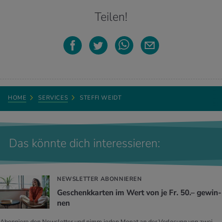
Teilen!
HOME
SERVICES
STEFFI WEIDT
Das könnte dich interessieren:
NEWSLETTER ABONNIEREN
Ge­schenk­kar­ten im Wert von je Fr. 50.– ge­win­
nen
Abonniere den Newsletter und nimm jeden Monat an der Verlosung von zwei