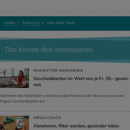
HOME
SERVICES
VÂN NAM TRAN
Das könnte dich interessieren:
NEWSLETTER ABONNIEREN
Ge­schenk­kar­ten im Wert von je Fr. 50.– ge­win­
nen
Abonniere den Newsletter und nimm jeden Monat an der Verlosung von zwei
Migros-Geschenkkarten teil.
IMPULS COACH
Ab­neh­men, fit­ter wer­den, ge­sün­der leben