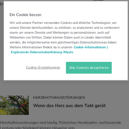
UELLE THEMEN IM BEREICH SERVICES
Medbase Vevey.
FACHARZT FÜR INNERE MEDIZIN
rgien & Intoleranzen
ersport
afen
engesundheit
Angebote
UND KARDIOLOGIE FMH, MEDBASE
Ein Cookie besser.
VEVEY
Wir und unsere Partner verwenden Cookies und ähnliche Technologien, um
ungsmittel
ess
lness
chwerden
Dr. med. Vân Nam Tran
unsere Dienste bereitzustellen, zu schützen, zu analysieren und zu verbessern
Tools, Test & Quizze
sowie um unsere Dienste und Werbungen zu personalisieren, auch auf
Webseiten von Dritten. Dabei können Daten auch in Länder übermittelt
stoffe
zinisches Wissen
werden, die möglicherweise kein gleichwertiges Datenschutzniveau haben.
UELLE THEMEN IM BEREICH BEWEGUNG
UELLE THEMEN IM BEREICH ENTSPANNUNG
Weitere Informationen findest du in unseren
Cookie-Informationen |
Ergänzende Datenschutzerklärung iMpuls
Kalorienverbrauch berechnen
Glücklich sein
UELLE THEMEN IM BEREICH ERNÄHRUNG
UELLE THEMEN IM BEREICH MEDIZIN
BMI berechnen
Mund- & Zahnpflege
Cookie-Einstellungen
Alle Cookies akzeptieren
Personal Health Coaching
Personal Health Coaching
Beiträge von Dr. med. Vân Nam Tran
Personal Health Coaching
Personal Health Coaching
HERZRHYTHMUSSTÖRUNGEN
Wenn das Herz aus dem Takt gerät
Herzrhythmusstörungen sind häufig. Plötzliches Herzklopfen, nachlassende
Leistung oder Müdigkeit können Hinweise sein.