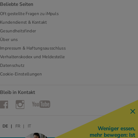
Beliebte Seiten
Oft gestellte Fragen zu iMpuls
Kundendienst & Kontakt
Gesundheitsfinder
Über uns
Impressum & Haftungsausschluss
Verhaltenskodex und Meldestelle
Datenschutz
Cookie-Einstellungen
Bleib in Kontakt
Instagram
Facebook
YouTube
DE
FR
IT
Weniger essen,
mehr bewegen: Ist