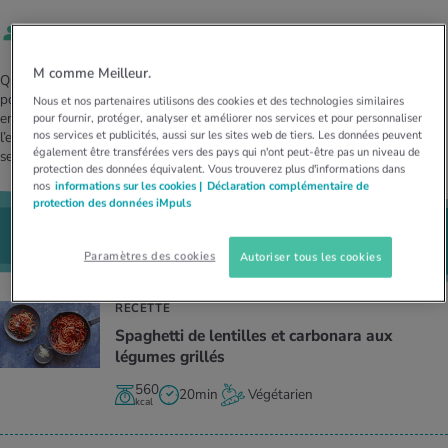
MES ACTUELS DANS LE DOMAINE SERVICE
Par
Pia Teichmann
rgies et intolérances
ts d’hiver
xation au quotidien
ir médical
Offres
M comme Meilleur.
Que ce soit en soupe, en salade ou en jus: le céleri-rave est beaucoup plus
ents
ess
niques de relaxation
cine spécialisée
polyvalent qu’on ne le croit. Beaucoup ne l’aiment pas, car ils le trouvent
Nous et nos partenaires utilisons des cookies et des technologies similaires
Tool, test et quiz
ennuyeux. Le blanc clair du bulbe ne donne pas non plus particulièrement
pour fournir, protéger, analyser et améliorer nos services et pour personnaliser
iments
té des femmes
nos services et publicités, aussi sur les sites web de tiers. Les données peuvent
l’eau à la bouche. Pourtant, il vaut la peine de le cuisiner et de redécouvrir
MES ACTUELS DANS LE DOMAINE MOUVEMENT
MES ACTUELS DANS LE DOMAINE RELAXATION
également être transférées vers des pays qui n'ont peut-être pas un niveau de
ses vertus.
protection des données équivalent. Vous trouverez plus d'informations dans
Calculer la consommation de calories
Travail et santé
nos
informations sur les cookies |
Déclaration complémentaire de
MES ACTUELS DANS LE DOMAINE ALIMENTATION
MES ACTUELS DANS LE DOMAINE MÉDECINE
protection des données iMpuls
Essayez les délicieuses recettes
Calculateur d’IMC
Réduire la tension artérielle
Migusto
et
iMpuls
Course & Jogging
Détente active
Paramètres des cookies
Autoriser tous les cookies
Calculez votre besoin en calories
Douleurs nerveuses
RECETTE
Spa­ghetti de len­tilles et car­bo­nara aux
légumes grillés
560
20min
Végétarien
kcal