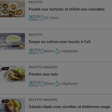
RECETTE
Pou­let aux hari­cots et millet aux noi­settes
520
1h 15min
kcal
RECETTE
Soupe au safran avec toasts à l’ail
410
40min
Végétarien
kcal
RECETTE MIGUSTO
Panées aux noix
510
35min
Végétarien
kcal
RECETTE MIGUSTO
Salade râpée avec carottes et bet­te­rave rouge