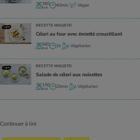
380
40min
Végan
kcal
RECETTE MIGUSTO
Céleri au four avec émietté crous­tillant
660
1h
Végétarien
kcal
RECETTE MIGUSTO
Salade de céleri aux noi­settes
150
20min
Végétarien
kcal
Continuer à lire