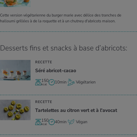
Cette version végétarienne du burger marie avec délice des tranches de
halloumi grillées à de la roquette et à un chutney d'abricots maison.
Desserts fins et snacks à base d’abricots:
RECETTE
Séré abri­cot-cacao
150
10min
Végétarien
kcal
RECETTE
Tar­te­lettes au citron vert et à l'avo­cat
150
40min
Végan
kcal