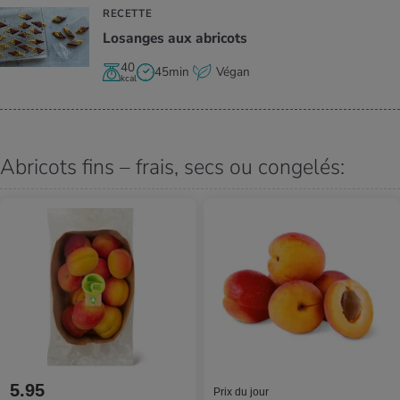
RECETTE
Losanges aux abri­cots
40
45min
Végan
kcal
Abricots fins – frais, secs ou congelés:
5.95
Prix du jour