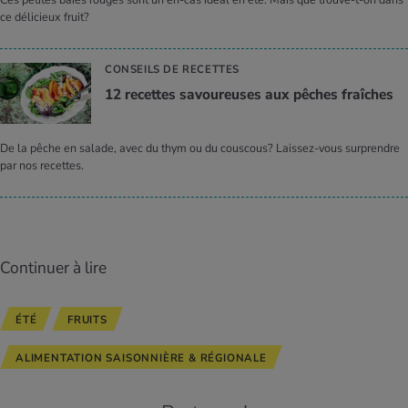
Ces petites baies rouges sont un en-cas idéal en été. Mais que trouve-t-on dans
ce délicieux fruit?
CONSEILS DE RECETTES
12 recettes savou­reuses aux pêches fraîches
De la pêche en salade, avec du thym ou du couscous? Laissez-vous surprendre
par nos recettes.
Continuer à lire
ÉTÉ
FRUITS
ALIMENTATION SAISONNIÈRE & RÉGIONALE