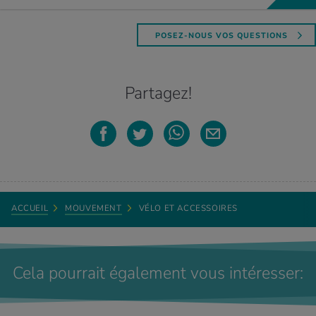
Une autre possibilité consiste à gérer l’intensité de l’entraînement en
fonction de la sollicitation ressentie ou à déterminer la fréquence
cardiaque exacte à l’aide d’un test de performance (p. ex. test de
POSEZ-NOUS VOS QUESTIONS
niveau de lactate).
Goran Petrovic, Personal Trainer
Dr rer. nat. Michael Schwarz est directeur de Medbase Checkup
Partagez!
Center Zurich et Spécialiste des sciences du sport chez Medbase
C’est possible, mais il convient alors de ne faire travailler que le
Zürich Löwenstrasse.
groupe musculaire qui ne fait pas mal. Accordez au moins une
journée de repos à vos muscles endoloris pour qu’ils puissent se
régénérer totalement.
Goran Petrovic est Personal Trainer au Fitnesspark Puls5 de Migros.
ACCUEIL
MOUVEMENT
VÉLO ET ACCESSOIRES
Cela pourrait également vous intéresser: