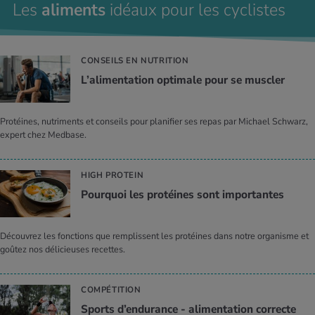
Les
aliments
idéaux pour les cyclistes
CONSEILS EN NUTRITION
L’ali­men­ta­tion opti­male pour se mus­cler
Protéines, nutriments et conseils pour planifier ses repas par Michael Schwarz,
expert chez Medbase.
HIGH PROTEIN
Pour­quoi les pro­téines sont impor­tantes
Découvrez les fonctions que remplissent les protéines dans notre organisme et
goûtez nos délicieuses recettes.
COMPÉTITION
Sports d’en­du­rance - ali­men­ta­tion cor­recte