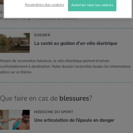
Paramètres des cookies
Autoriser tous les cookies
À plat ou par monts et par vaux: iMpuls présente des itinéraires pour débutants
ou pros du vélo, qu’il vaut la peine de découvrir.
DOSSIER
La santé au gui­don d’un vélo élec­trique
Moyen de locomotion fabuleux, le vélo électrique permet d’arriver
confortablement à destination. Notre dossier rassemble toutes les informations
utiles sur ce thème.
Que faire en cas de
blessures
?
MÉDECINE DU SPORT
Une arti­cu­la­tion de l’épaule en dan­ger