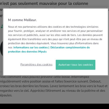
MES ACTUELS DANS LE DOMAINE SERVICE
n’est pas seulement mauvaise pour la colonne
rgies et intolérances
ts d’hiver
xation au quotidien
ir médical
vertébrale, elle est aussi le signe de pectoraux raccourcis
Offres
et d’un haut du dos qui manque de force.
M comme Meilleur.
ents
ess
niques de relaxation
cine spécialisée
Tool, test et quiz
Par
Céline Lang
Nous et nos partenaires utilisons des cookies et des technologies similaires
pour fournir, protéger, analyser et améliorer nos services et pour personnaliser
iments
té des femmes
nos services et publicités, aussi sur les sites web de tiers. Les données peuvent
MES ACTUELS DANS LE DOMAINE MOUVEMENT
MES ACTUELS DANS LE DOMAINE RELAXATION
Céline Lang
également être transférées vers des pays qui n'ont peut-être pas un niveau de
protection des données équivalent. Vous trouverez plus d'informations dans
Calculer la consommation de calories
Travail et santé
nos
informations sur les cookies |
Déclaration complémentaire de
MES ACTUELS DANS LE DOMAINE ALIMENTATION
MES ACTUELS DANS LE DOMAINE MÉDECINE
COACH SANTÉ PERSONNEL CHEZ SALUTACOACH
protection des données iMpuls
Calculateur d’IMC
Réduire la tension artérielle
Course & Jogging
Détente active
Paramètres des cookies
Autoriser tous les cookies
Calculez votre besoin en calories
Douleurs nerveuses
Voici comment vous pouvez prévenir cette bosse. Interrompez
régulièrement votre position assise et faites l’exercice suivant. Debout,
croisez les bras derrière les fesses. Levez lentement les bras vers le haut et
regardez vers le ciel. Appréciez l’étirement au niveau de la poitrine et des
épaules.