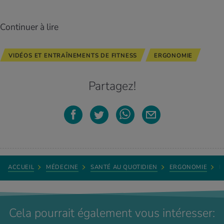
Continuer à lire
VIDÉOS ET ENTRAÎNEMENTS DE FITNESS
ERGONOMIE
Partagez!
ACCUEIL
MÉDECINE
SANTÉ AU QUOTIDIEN
ERGONOMIE
P
Cela pourrait également vous intéresser: