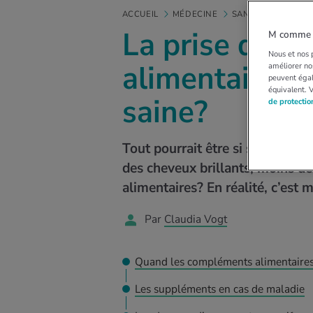
ACCUEIL
MÉDECINE
SANTÉ DES FEMME
La prise de 
M comme M
Nous et nos p
alimentaires 
améliorer nos
peuvent égal
équivalent. 
saine?
de protecti
Tout pourrait être si simple: u
des cheveux brillants, moins de
alimentaires? En réalité, c’es
Par
Claudia Vogt
Quand les compléments alimentaires 
Les suppléments en cas de maladie