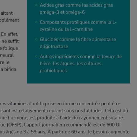
Acides gras comme les acides gras
oméga-3 et oméga-6
aitent
upplément
Composants protéiques comme la L-
cystéine ou la L-carnitine
En effet,
Glucides comme la fibre alimentaire
 ne suffit
oligofructose
e folique
 neural
Autres ingrédients comme la levure de
re le
bière, les algues, les cultures
a bifida
probiotiques
ares vitamines dont la prise en forme concentrée peut être
fisant est relativement courant sous nos latitudes. Cela est dû
 une hormone, est produite à l’aide du rayonnement solaire.
ique (OFSP), l’apport journalier recommandé est de 600 UI
dus âgés de 3 à 59 ans. À partir de 60 ans, le besoin augmente