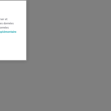
yser et
 Les données
données
mplémentaire