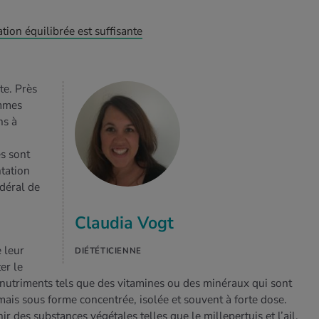
tion équilibrée est suffisante
te. Près
mmes
ns à
es sont
ntation
déral de
Claudia Vogt
 leur
DIÉTÉTICIENNE
er le
 nutriments tels que des vitamines ou des minéraux qui sont
ais sous forme concentrée, isolée et souvent à forte dose.
 des substances végétales telles que le millepertuis et l’ail,