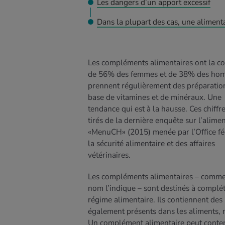
Les dangers d’un apport excessif
Dans la plupart des cas, une alimenta
Les compléments alimentaires ont la co
de 56% des femmes et de 38% des ho
prennent régulièrement des préparatio
EN SAVOIR
base de vitamines et de minéraux. Une
PLUS
tendance qui est à la hausse. Ces chiffr
tirés de la dernière enquête sur l’alime
«MenuCH» (2015) menée par l’Office fé
la sécurité alimentaire et des affaires
vétérinaires.
Les compléments alimentaires – comme
nom l’indique – sont destinés à complét
régime alimentaire. Ils contiennent des
également présents dans les aliments, m
Un complément alimentaire peut contenir