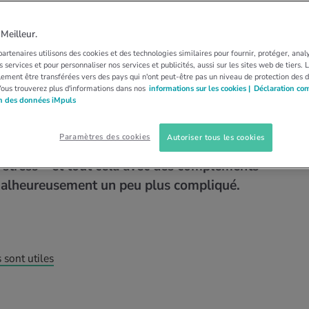
S
ALIMENTATION
COMPLÉMENTS ALIMENTA…
compléments
eilleur.
artenaires utilisons des cookies et des technologies similaires pour fournir, protéger, anal
est-elle vraiment
 services et pour personnaliser nos services et publicités, aussi sur les sites web de tiers.
ement être transférées vers des pays qui n'ont peut-être pas un niveau de protection des 
Vous trouverez plus d'informations dans nos
informations sur les cookies |
Déclaration co
on des données iMpuls
Paramètres des cookies
Autoriser tous les cookies
n système immunitaire résistant, de beaux ongles,
 stress – et tout cela avec des compléments
t malheureusement un peu plus compliqué.
sont utiles