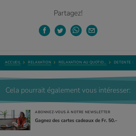
Partagez!
ACCUEIL
RELAXATION
RELAXATION AU QUOTID…
DETENTE D
Cela pourrait également vous intéresser:
ABONNEZ-VOUS À NOTRE NEWSLETTER
Gagnez des cartes cadeaux de Fr. 50.–