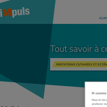
ALIM
Tout savoir à c
IRRITATIONS CUTANÉES ET ECZÉ
M comme M
Nous et nos p
améliorer nos