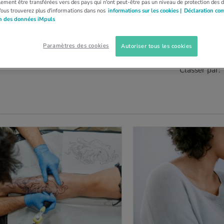
ement être transférées vers des pays qui n'ont peut-être pas un niveau de protection des 
Vous trouverez plus d'informations dans nos
informations sur les cookies |
Déclaration co
on des données iMpuls
ÉOS (
0
)
Paramètres des cookies
Autoriser tous les cookies
Classer par: