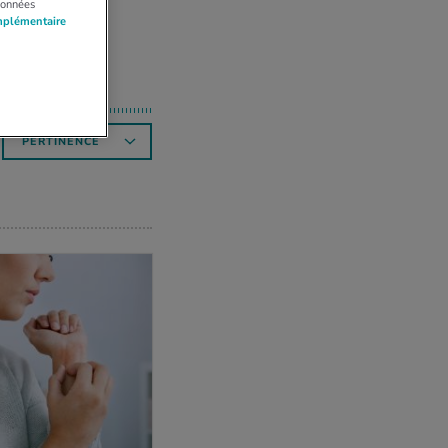
données
mplémentaire
PERTINENCE