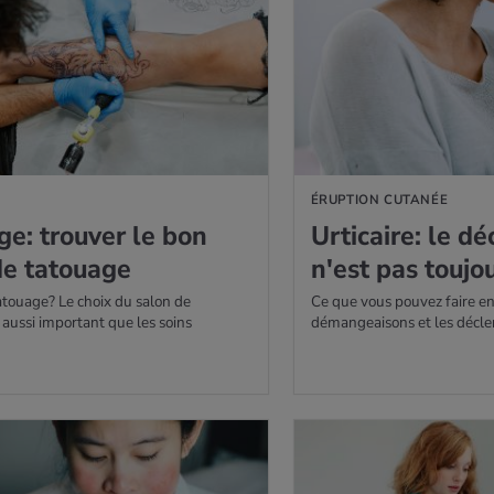
ÉRUPTION CUTANÉE
e: trou­ver le bon
Urti­caire: le d
de tatouage
n'est pas tou­j
atouage? Le choix du salon de
Ce que vous pouvez faire en
 aussi important que les soins
démangeaisons et les décle