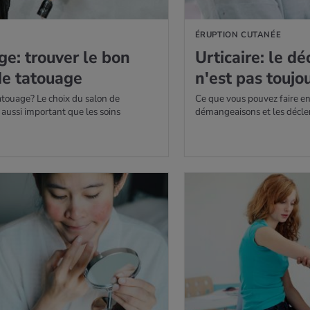
ÉRUPTION CUTANÉE
e: trou­ver le bon
Urti­caire: le d
de tatouage
n'est pas tou­j
atouage? Le choix du salon de
Ce que vous pouvez faire en
 aussi important que les soins
démangeaisons et les décle