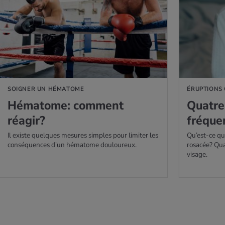
AVOIR PLUS
EN SAVOIR PLUS
SOIGNER UN HÉMATOME
ÉRUPTIONS
Héma­tome: com­ment
Quatre 
réagir?
fré­que
Il existe quelques mesures simples pour limiter les
Qu’est-ce qu
conséquences d'un hématome douloureux.
rosacée? Qua
visage.