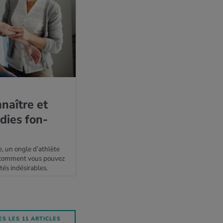
naître et
­dies fon­
e, un ongle d’athlète
ci comment vous pouvez
tés indésirables.
S LES 11 ARTICLES