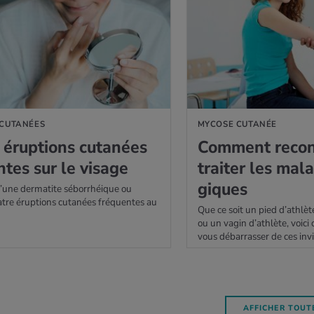
 CUTANÉES
MYCOSE CUTANÉE
érup­tions cuta­nées
Com­ment recon­
ntes sur le visage
trai­ter les mala
giques
’une dermatite séborrhéique ou
tre éruptions cutanées fréquentes au
Que ce soit un pied d’athlèt
ou un vagin d’athlète, voi
vous débarrasser de ces invi
AFFICHER TOUTE