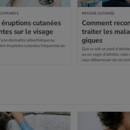
 CUTANÉES
MYCOSE CUTANÉE
érup­tions cuta­nées
Com­ment recon­
ntes sur le visage
trai­ter les mala
giques
’une dermatite séborrhéique ou
tre éruptions cutanées fréquentes au
Que ce soit un pied d’athlèt
ou un vagin d’athlète, voi
vous débarrasser de ces invi