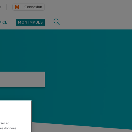
r
Connexion
VICE
MON IMPULS
yser et
 Les données