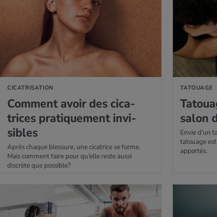
AVOIR PLUS
EN SAVOIR PLUS
CICATRISATION
TATOUAGE
Com­ment avoir des cica­
Tatouag
trices pra­ti­que­ment invi­
salon 
sibles
Envie d’un t
tatouage est
Après chaque blessure, une cicatrice se forme.
apportés.
Mais comment faire pour qu’elle reste aussi
discrète que possible?