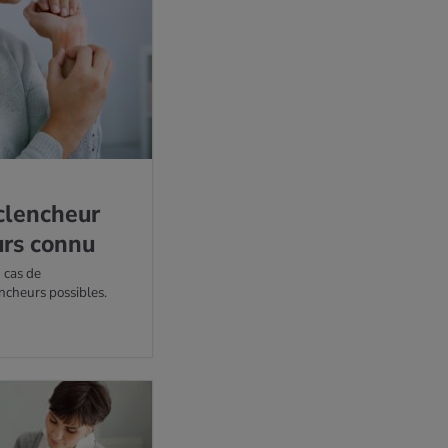
éclen­cheur
ours connu
 cas de
ncheurs possibles.