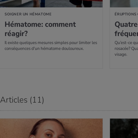
SOIGNER UN HÉMATOME
ÉRUPTIONS
Héma­tome: com­ment
Quatre 
réagir?
fré­que
Il existe quelques mesures simples pour limiter les
Qu’est-ce qu
conséquences d'un hématome douloureux.
rosacée? Qua
visage.
Articles (11)