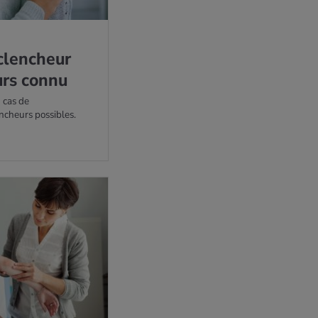
éclen­cheur
ours connu
 cas de
ncheurs possibles.