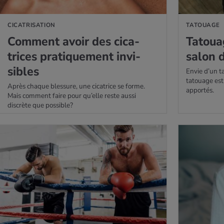
CICATRISATION
TATOUAGE
Com­ment avoir des cica­
Tatouag
trices pra­ti­que­ment invi­
salon 
sibles
Envie d’un t
tatouage est
Après chaque blessure, une cicatrice se forme.
apportés.
Mais comment faire pour qu’elle reste aussi
discrète que possible?
AVOIR PLUS
EN SAVOIR PLUS